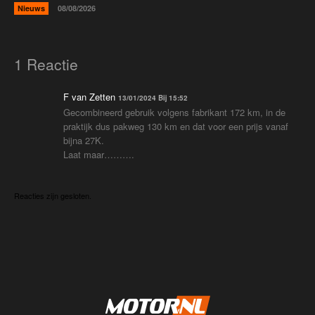
Nieuws
08/08/2026
1 Reactie
F van Zetten
13/01/2024 Bij 15:52
Gecombineerd gebruik volgens fabrikant 172 km, in de
praktijk dus pakweg 130 km en dat voor een prijs vanaf
bijna 27K.
Laat maar……….
Reacties zijn gesloten.