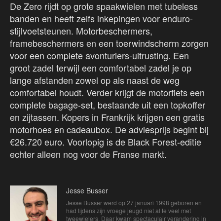
De Zero rijdt op grote spaakwielen met tubeless
banden en heeft zelfs inkepingen voor enduro-
stijlvoetsteunen. Motorbeschermers,
framebeschermers en een toerwindscherm zorgen
voor een complete avonturiers-uitrusting. Een
groot zadel terwijl een comfortabel zadel je op
lange afstanden zowel op als naast de weg
comfortabel houdt. Verder krijgt de motorfiets een
complete bagage-set, bestaande uit een topkoffer
en zijtassen. Kopers in Frankrijk krijgen een gratis
motorhoes en cadeaubox. De adviesprijs begint bij
€26.720 euro. Voorlopig is de Black Forest-editie
echter alleen nog voor de Franse markt.
Jesse Busser
Jesse Busser werd op 27 januari 1998 geboren en
had tijdens zijn vroege jeugd niet al te veel met
tweewielers. Daar kwam spectaculair verandering in