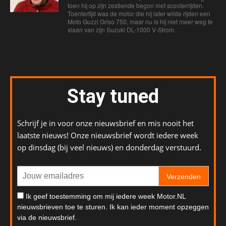
toen hij op zijn zestiende begon met scooterrijden.
Toentertijd was de motor die hij later wilde rijden een
Moto Guzzi Griso 750, maar nu is hij niet meer weg te
slaan van zijn Suzuki DL-1000 V-Strom.
Stay tuned
Schrijf je in voor onze nieuwsbrief en mis nooit het
laatste nieuws! Onze nieuwsbrief wordt iedere week
op dinsdag (bij veel nieuws) en donderdag verstuurd.
Verzenden
Ik geef toestemming om mij iedere week Motor.NL
nieuwsbrieven toe te sturen. Ik kan ieder moment opzeggen
via de nieuwsbrief.