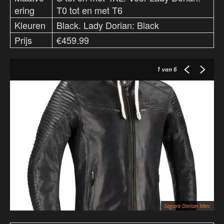
ering
T0 tot en met T6
Kleuren
Black. Lady Dorian: Black
Prijs
€459.99
1
van 6
Segura Dorian Men.