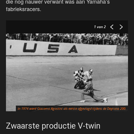
die nog nauwer verwant was aan Yamaha’s
fabrieksracers.
1
van 2
In 1974 werd Giacomo Agostini als eerste afgevlagd tijdens de Daytona 200.
Zwaarste productie V-twin