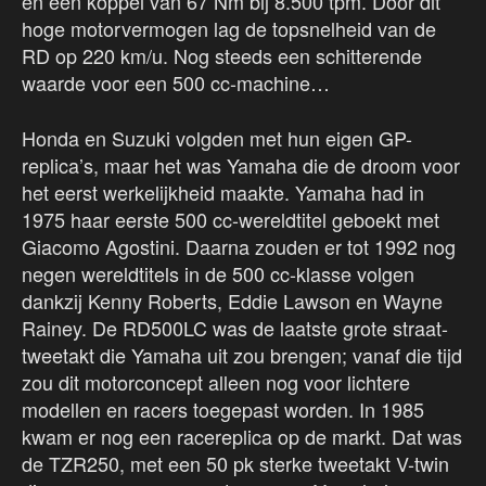
en een koppel van 67 Nm bij 8.500 tpm. Door dit
hoge motorvermogen lag de topsnelheid van de
RD op 220 km/u. Nog steeds een schitterende
waarde voor een 500 cc-machine…
Honda en Suzuki volgden met hun eigen GP-
replica’s, maar het was Yamaha die de droom voor
het eerst werkelijkheid maakte. Yamaha had in
1975 haar eerste 500 cc-wereldtitel geboekt met
Giacomo Agostini. Daarna zouden er tot 1992 nog
negen wereldtitels in de 500 cc-klasse volgen
dankzij Kenny Roberts, Eddie Lawson en Wayne
Rainey. De RD500LC was de laatste grote straat-
tweetakt die Yamaha uit zou brengen; vanaf die tijd
zou dit motorconcept alleen nog voor lichtere
modellen en racers toegepast worden. In 1985
kwam er nog een racereplica op de markt. Dat was
de TZR250, met een 50 pk sterke tweetakt V-twin