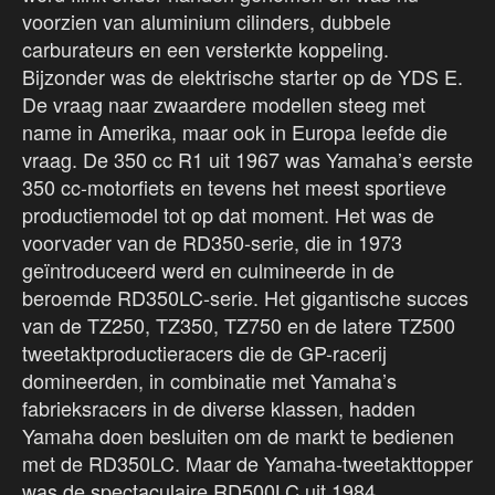
voorzien van aluminium cilinders, dubbele
carburateurs en een versterkte koppeling.
Bijzonder was de elektrische starter op de YDS E.
De vraag naar zwaardere modellen steeg met
name in Amerika, maar ook in Europa leefde die
vraag. De 350 cc R1 uit 1967 was Yamaha’s eerste
350 cc-motorfiets en tevens het meest sportieve
productiemodel tot op dat moment. Het was de
voorvader van de RD350-serie, die in 1973
geïntroduceerd werd en culmineerde in de
beroemde RD350LC-serie. Het gigantische succes
van de TZ250, TZ350, TZ750 en de latere TZ500
tweetaktproductieracers die de GP-racerij
domineerden, in combinatie met Yamaha’s
fabrieksracers in de diverse klassen, hadden
Yamaha doen besluiten om de markt te bedienen
met de RD350LC. Maar de Yamaha-tweetakttopper
was de spectaculaire RD500LC uit 1984.