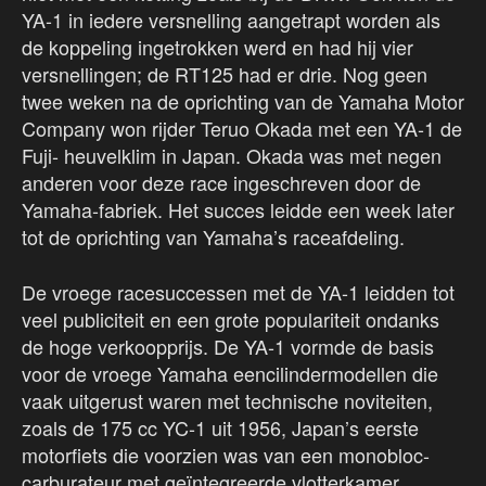
YA-1 in iedere versnelling aangetrapt worden als
de koppeling ingetrokken werd en had hij vier
versnellingen; de RT125 had er drie. Nog geen
twee weken na de oprichting van de Yamaha Motor
Company won rijder Teruo Okada met een YA-1 de
Fuji- heuvelklim in Japan. Okada was met negen
anderen voor deze race ingeschreven door de
Yamaha-fabriek. Het succes leidde een week later
tot de oprichting van Yamaha’s raceafdeling.
De vroege racesuccessen met de YA-1 leidden tot
veel publiciteit en een grote populariteit ondanks
de hoge verkoopprijs. De YA-1 vormde de basis
voor de vroege Yamaha eencilindermodellen die
vaak uitgerust waren met technische noviteiten,
zoals de 175 cc YC-1 uit 1956, Japan’s eerste
motorfiets die voorzien was van een monobloc-
carburateur met geïntegreerde vlotterkamer.