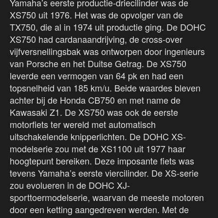
Yamaha’s eerste productie-driecilinder was de
XS750 uit 1976. Het was de opvolger van de
TX750, die al in 1974 uit productie ging. De DOHC
XS750 had cardanaandrijving, de cross-over
vijfversnellingsbak was ontworpen door ingenieurs
van Porsche en het Duitse Getrag. De XS750
leverde een vermogen van 64 pk en had een
topsnelheid van 185 km/u. Beide waardes bleven
achter bij de Honda CB750 en met name de
Kawasaki Z1. De XS750 was ook de eerste
motorfiets ter wereld met automatisch
uitschakelende knipperlichten. De DOHC XS-
modelserie zou met de XS1100 uit 1977 haar
hoogtepunt bereiken. Deze imposante fiets was
tevens Yamaha’s eerste viercilinder. De XS-serie
zou evolueren in de DOHC XJ-
sporttoermodelserie, waarvan de meeste motoren
door een ketting aangedreven werden. Met de