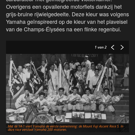
Overigens een opvallende motorfiets dankzij het
grijs-bruine rijwielgedeelte. Deze kleur was volgens
Yamaha geïnspireerd op de kleur van het plaveisel
van de Champs-Élysées na een flinke regenbui.
1
van 2
Met de YA-1 viert Yamaha de eerste overwinning: de Mount Fuji Ascent Race 5. In
deze race verslaat Yamaha 200 motoren.