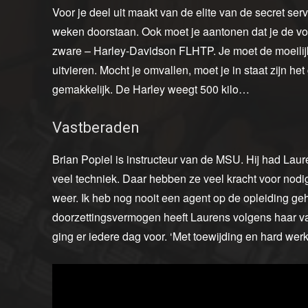
Voor je deel uit maakt van de elite van de secret ser
weken doorstaan. Ook moet je aantonen dat je de vo
zware – Harley-Davidson FLHTP. Je moet de moeilij
uitvieren. Mocht je omvallen, moet je in staat zijn he
gemakkelijk. De Harley weegt 500 kilo…
Vastberaden
Brian Popiel is instructeur van de MSU. Hij had Laur
veel techniek. Daar hebben ze veel kracht voor nodig
weer. Ik heb nog nooit een agent op de opleiding geha
doorzettingsvermogen heeft Laurens volgens haar van
ging er iedere dag voor. ‘Met toewijding en hard werk