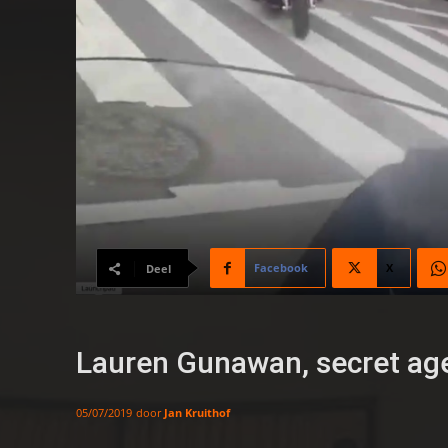
Facebook
X
Deel
Lauren Gunawan, secret ag
door
Jan Kruithof
05/07/2019