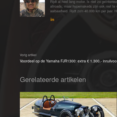
Rijdt al heel lang motor. Is niet zo geïntere
allroads, maar hypernakeds zijn ook niet te
aaibaarheid. Rijdt zo'n 40.000 km per jaar. 
Vorig artikel
Voordeel op de Yamaha FJR1300: extra € 1.300,- inruilvoo
Gerelateerde artikelen