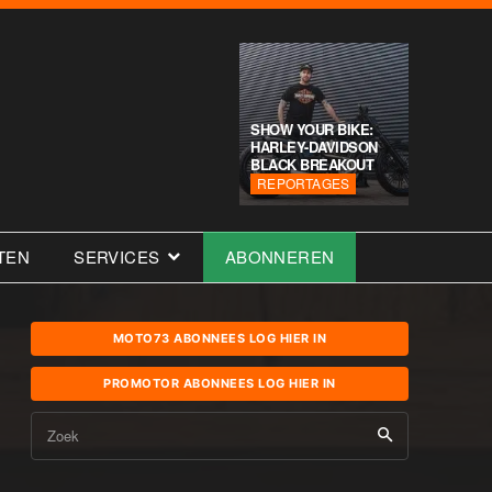
SHOW YOUR BIKE:
HARLEY-DAVIDSON
BLACK BREAKOUT
REPORTAGES
TEN
SERVICES
ABONNEREN
MOTO73 ABONNEES LOG HIER IN
PROMOTOR ABONNEES LOG HIER IN
Zoek