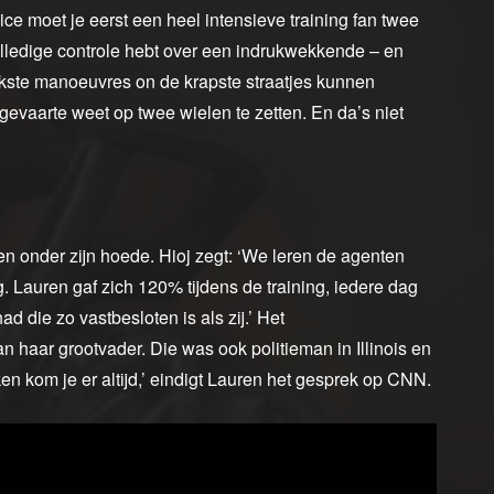
vice moet je eerst een heel intensieve training fan twee
lledige controle hebt over een indrukwekkende – en
kste manoeuvres on de krapste straatjes kunnen
t gevaarte weet op twee wielen te zetten. En da’s niet
en onder zijn hoede. Hioj zegt: ‘We leren de agenten
. Lauren gaf zich 120% tijdens de training, iedere dag
d die zo vastbesloten is als zij.’ Het
 haar grootvader. Die was ook politieman in Illinois en
en kom je er altijd,’ eindigt Lauren het gesprek op CNN.