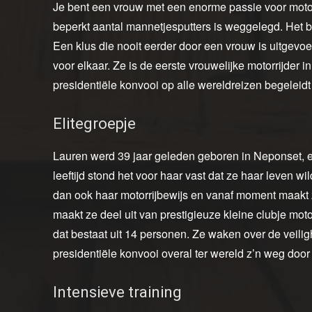
Je bent een vrouw met een enorme passie voor moto
beperkt aantal mannetjesputters is weggelegd. Het 
Een klus die nooit eerder door een vrouw is uitgevo
voor elkaar. Ze is de eerste vrouwelijke motorrijder i
presidentiële konvooi op alle wereldreizen begeleid
Elitegroepje
Lauren werd 39 jaar geleden geboren in Neponset, een
leeftijd stond het voor haar vast dat ze haar leven 
dan ook haar motorrijbewijs en vanaf moment maakt 
maakt ze deel uit van prestigieuze kleine clubje motor
dat bestaat uit 14 personen. Ze waken over de veili
presidentiële konvooi overal ter wereld z’n weg door 
Intensieve training