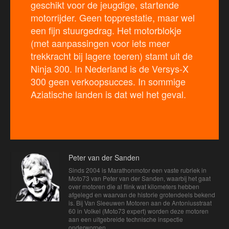
geschikt voor de jeugdige, startende
motorrijder. Geen topprestatie, maar wel
een fijn stuurgedrag. Het motorblokje
(met aanpassingen voor iets meer
trekkracht bij lagere toeren) stamt uit de
Ninja 300. In Nederland is de Versys-X
300 geen verkoopsucces. In sommige
Aziatische landen is dat wel het geval.
Peter van der Sanden
Sinds 2004 is Marathonmotor een vaste rubriek in
Moto73 van Peter van der Sanden, waarbij het gaat
over motoren die al flink wat kilometers hebben
afgelegd en waarvan de historie grotendeels bekend
is. Bij Van Sleeuwen Motoren aan de Antoniusstraat
60 in Volkel (Moto73 expert) worden deze motoren
aan een uitgebreide technische inspectie
onderworpen.