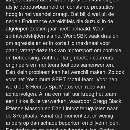
als je betrouwbaarheid en constante prestaties
hoog in het vaandel draagt. Dat blijkt wel uit de
negen Endurance-wereldtitels die Suzuki in de
afgelopen zestien jaar heeft behaald. Waar
sprintwedstrijden als het WorldSBK vaak draaien
om agressie en er in korte tijd maximaal voor
gaan, vraagt deze tak van motorsport om controle
en beheersing. Acht uur lang moeten coureurs,
engineers en monteurs foutloos samenwerken.
Eén klein probleem kan het verschil maken. Zo ook
voor het Yoshimura SERT Motul-team. Voor hen
werd de 8 Heures Spa Motos een race van
achtervolgen. Al na een half uur kreeg het team
een flinke tik te verwerken, waardoor Gregg Black,
Etienne Masson en Dan Linfoot terugvielen naar
de 37e plaats. Vanaf dat moment zat er weinig
anders op dan schade beperken en blijven rijden.
Dat deden ze op indrukwekkende wijze. Onder