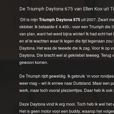
De Triumph Daytona 675 van Ellen Kox uit T
‘Dit is mijn
Triumph Daytona 675
uit 2007. Zwart m
oktober. Ik betaalde € 4.400,- voor een Triumph die 
van plan, want het werd bijna winter! Ik had echt het
en af te wachten waar ik tegen die tijd tegenaan zou
Daytona. Het was de tweede die ik zag. Voor ik op va
Daytona. Die bracht wel al gekriebel teweeg. Terug 
gewoon komen.
De Triumph rijdt geweldig. Ik gebruik ’m voor rondj
weer mag – wil ik ermee naar Duitsland. Maar een paar
werk, maar toch vooral plezierritjes. Daar heb ik ook 
Deze Daytona vind ik erg mooi. Toch heb ik wel het 
Het is geen motor voor een buddy, waarop het volgens