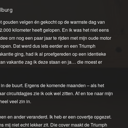
ilburg
et gouden velgen én gekocht op de warmste dag van
32.000 kilometer heeft gelopen. En ik was het niet eens
 idee om nog een paar jaar te rijden met mijn oude motor
 lopen. Dat werd dus iets eerder en een Triumph
kantie ging, had ik al proefgereden op een identieke
van vakantie zag ik deze staan en ja… die moest er
es in de buurt. Ergens de komende maanden – als het
 circuitdagjes zie ik ook wel zitten. Af en toe naar mijn
heel veel zin in.
een en ander veranderd. Ik heb er een covertje opgezet.
 mij niet echt lekker zit. Die cover maakt de Triumph