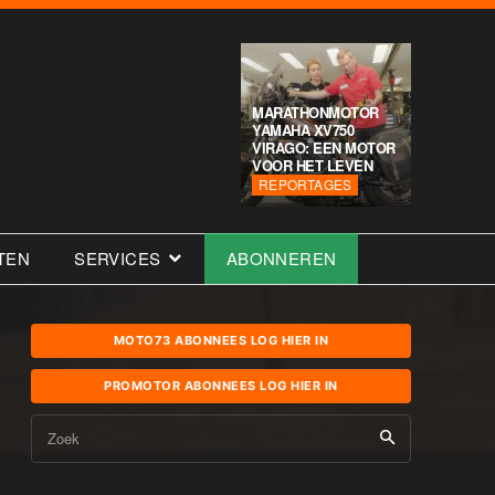
MARATHONMOTOR
YAMAHA XV750
VIRAGO: EEN MOTOR
VOOR HET LEVEN
REPORTAGES
TEN
SERVICES
ABONNEREN
MOTO73 ABONNEES LOG HIER IN
PROMOTOR ABONNEES LOG HIER IN
Zoek