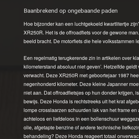
Baanbrekend op ongebaande paden
Hoe bijzonder kan een luchtgekoeld kwartlitertje zij
XR250R. Het is de offroadfiets voor de gewone man. 
beeld bracht. De motorfiets die hele volksstammen le
Een regelmatig terugkerende zin in artikelen over kla
kilometerstand absoluut niet geven’. Hetzelfde geldt 
verwacht. Deze XR250R met geboortejaar 1987 heeft
negenhonderd kilometer. Deze kleine Japanner moet 
niet aan. Dat offroadfietsjes op hun donder krijgen, 
bewijs. Deze Honda is rechtstreeks uit het krat afge
lompe crosslaarzen schuurden lak van het frame en al
achteloos en liefdeloos in een bollenschuur weggeze
olie, afgetapte benzine of andere technische liefkozi
behandeling? Deze Honda reageert totaal onverwac