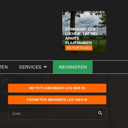
STINKHOEK: EEN
LUCHTJE, DAT WEL –
APARTE
PLAATSNAMEN
REPORTAGES
TEN
SERVICES
ABONNEREN
MOTO73 ABONNEES LOG HIER IN
PROMOTOR ABONNEES LOG HIER IN
Zoek