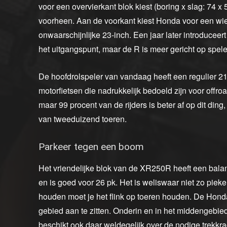
voor een overvierkant blok kiest (boring x slag: 74 x 
voorheen. Aan de voorkant kiest Honda voor een wie
onwaarschijnlijke 23-inch. Een jaar later introduc
het uitgangspunt, maar de R is meer gericht op spele
De hoofdrolspeler van vandaag heeft een regulier 21
motorfietsen die nadrukkelijk bedoeld zijn voor offroa
maar 99 procent van de rijders is beter af op dit di
van tweeduizend toeren.
Parkeer tegen een boom
Het vriendelijke blok van de XR250R heeft een bala
en is goed voor 26 pk. Het is weliswaar niet zo pieke
houden moet je het flink op toeren houden. De Hond
gebied aan te zitten. Onderin en in het middengebied
beschikt ook daar weldegelijk over de nodige trekkra