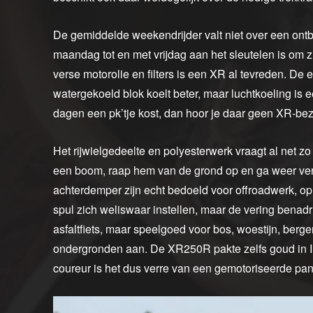
De gemiddelde weekendrijder valt niet over een ontbrek
maandag tot en met vrijdag aan het sleutelen is om zi
verse motorolie en filters is een XR al tevreden. De 
watergekoeld blok koelt beter, maar luchtkoeling is 
dagen een pk’tje kost, dan hoor je daar geen XR-bezi
Het rijwielgedeelte en polyesterwerk vraagt al net
een boom, raap hem van de grond op en ga weer verde
achterdemper zijn echt bedoeld voor offroadwerk, op s
spul zich weliswaar instellen, maar de vering benad
asfaltfiets, maar speelgoed voor bos, woestijn, ber
ondergronden aan. De XR250R pakte zelfs goud in I
coureur is het dus verre van een gemotoriseerde pa