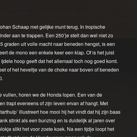
Johan Schaap met gelijke munt terug. In tropische
der aan te trappen. Een 250’je stelt dan wel niet zo
j 35 graden uit volle macht naar beneden hengst, is een
ceert de mono een enkele keer een klap. Of is het juist
 ijdele hoop geeft dat het allemaal toch nog goed komt.
weet of het heveltje van de choke naar boven of beneden
0.
 te vullen, horen we de Honda lopen. Een van de
n en trapt eveneens of zijn leven ervan af hangt. Met
rthulp’ illustreert hoe mooi hij het vindt dat hij zijn baas
nk stinkt als een bunzing en is duidelijk al jaren over
je slikt het voor zoete koek. Na een tijdje loopt het