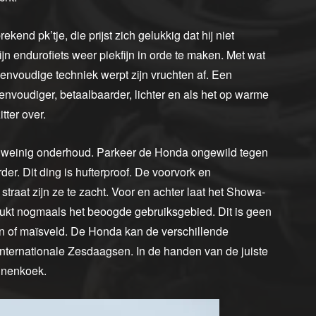
end pk’tje, die prijst zich gelukkig dat hij niet
jn endurofiets weer piekfijn in orde te maken. Met wat
eenvoudige techniek werpt zijn vruchten af. Een
eenvoudiger, betaalbaarder, lichter en als het op warme
tter over.
 zo weinig onderhoud. Parkeer de Honda ongewild tegen
r. Dit ding is hufterproof. De voorvork en
traat zijn ze te zacht. Voor en achter laat het Showa-
rukt nogmaals het beoogde gebruiksgebied. Dit is geen
gen of maïsveld. De Honda kan de verschillende
nternationale Zesdaagsen. In de handen van de juiste
nnenkoek.