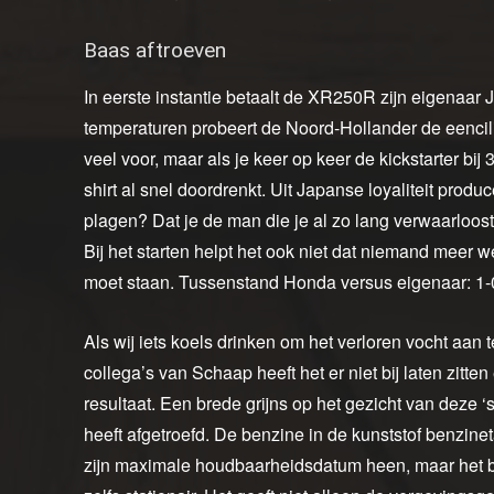
Baas aftroeven
In eerste instantie betaalt de XR250R zijn eigenaar 
temperaturen probeert de Noord-Hollander de eencilin
veel voor, maar als je keer op keer de kickstarter bi
shirt al snel doordrenkt. Uit Japanse loyaliteit produ
plagen? Dat je de man die je al zo lang verwaarloost
Bij het starten helpt het ook niet dat niemand meer 
moet staan. Tussenstand Honda versus eigenaar: 1-
Als wij iets koels drinken om het verloren vocht aan
collega’s van Schaap heeft het er niet bij laten zitte
resultaat. Een brede grijns op het gezicht van deze ‘sta
heeft afgetroefd. De benzine in de kunststof benzineta
zijn maximale houdbaarheidsdatum heen, maar het blok