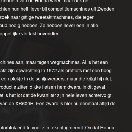
sgezindheid van de Honda weer, maar ook de
hten hun heil liever bij competitiemachines uit Zweden
p zoek naar giftige tweetaktmachines, die tegen
ud nodig hebben. Ze hebben liever een in alle
ppelrijke viertakt bovendien.
chines aan, maar tegen wegmachines. Al is het een
 zijn opwachting in 1972 als pretfiets met een hoog
en plekje in de schijnwerpers, maar die krijgt hij niet.
ntroductie zitten dikke fietsen hem dwars. In dit geval
het lot dat de kwartliter zijn hele leven achtervolgt.
uw van de XR600R. Een zware is hier nu eenmaal altijd de
otorblok er drie voor zijn rekening neemt. Omdat Honda