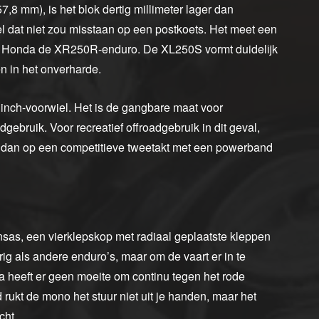
57,8 mm), is het blok dertig millimeter lager dan
l dat niet zou misstaan op een postkoets. Het meet een
eert Honda de XR250R-enduro. De XL250S vormt duidelijk
n in het onverharde.
inch-voorwiel. Het is de gangbare maat voor
dgebruik. Voor recreatief offroadgebruik in dit geval,
ng, dan op een competitieve tweetakt met een powerband
nsas, een vierklepskop met radiaal geplaatste kleppen
rig als andere enduro’s, maar om de vaart er in te
a heeft er geen moeite om continu tegen het rode
 rukt de mono het stuur niet uit je handen, maar het
cht.