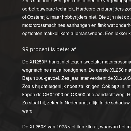
zelfs stationair. Het geeft niet alleen de vergeving
oerbetrouwbare techniek. Hardcore endurorijders zoc
of Oostenrijk, maar hobbyrijders niet. Die zijn niet o
motorcrossmachines aanhangen en flink wat onderho
opzichten makkelijkere allemansvriend. Een lekker ko
99 procent is beter af
De XR250R hangt niet tegen tweetakt-motorcrossma
wegmachine met allroadgenen. De eerste XL250 maakt
Baja 1000-gevoel. Zes jaar later verdient de XL250S e
Zoals hij dat eigenlijk nooit zal krijgen. Ook bij zijn i
kapen de CBX1000 en CX500 alle aandacht weg. Het is 
Zo staat hij, zeker in Nederland, altijd in de schad
ware.
De XL250S van 1978 viel tien kilo af, waarvan het m