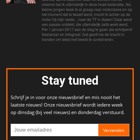
vreemd dat ik uiteindelijk in deze hoek belandde. Als
kleine jongen keek ik al graag naar motorraces en op
het moment dat ik twaalf werd, mocht ik achter op de
motor bij mijn vader... naar de TT in Assen! Daar werd
een passie ontdekt, die uiteindelijk zelfs werk werd.
Per 1 januari 2017 aan de slag te gaan als schrijvend
freelancer en fotograaf. Dat geeft me de kracht in
handen om tekst met beeld te combineren.
Stay tuned
Schrijf je in voor onze nieuwsbrief en mis nooit het
laatste nieuws! Onze nieuwsbrief wordt iedere week
op dinsdag (bij veel nieuws) en donderdag verstuurd.
Verzenden