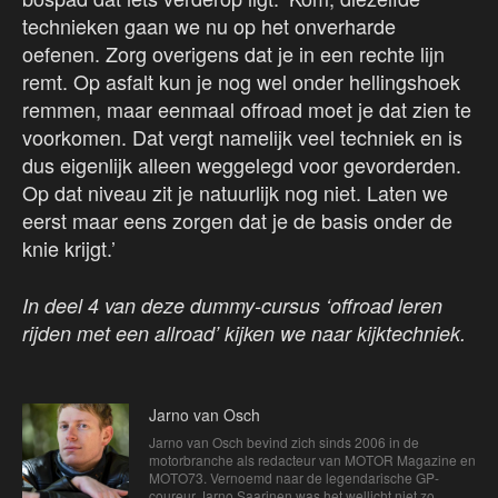
technieken gaan we nu op het onverharde
oefenen. Zorg overigens dat je in een rechte lijn
remt. Op asfalt kun je nog wel onder hellingshoek
remmen, maar eenmaal offroad moet je dat zien te
voorkomen. Dat vergt namelijk veel techniek en is
dus eigenlijk alleen weggelegd voor gevorderden.
Op dat niveau zit je natuurlijk nog niet. Laten we
eerst maar eens zorgen dat je de basis onder de
knie krijgt.’
In deel 4 van deze dummy-cursus ‘offroad leren
rijden met een allroad’ kijken we naar kijktechniek.
Jarno van Osch
Jarno van Osch bevind zich sinds 2006 in de
motorbranche als redacteur van MOTOR Magazine en
MOTO73. Vernoemd naar de legendarische GP-
coureur Jarno Saarinen was het wellicht niet zo