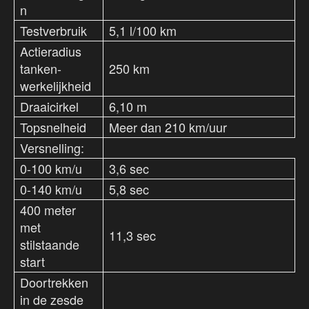
n
Testverbruik
5,1 l/100 km
Actieradius
tanken-
250 km
werkelijkheid
Draaicirkel
6,10 m
Topsnelheid
Meer dan 210 km/uur
Versnelling:
0-100 km/u
3,6 sec
0-140 km/u
5,8 sec
400 meter
met
11,3 sec
stilstaande
start
Doortrekken
in de zesde