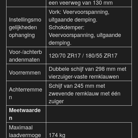
een veerweg van 130 mm
Vork: Veervoorspanning,
Instellingsmo
uitgaande demping.
gelijkheden
Schokdemper:
ophanging
Veervoorspanning, uitgaande
demping.
Voor-/achterb
120/70 ZR17 / 180/55 ZR17
andenmaten
Dubbele schijf van 298 mm met
Voorremmen
vierzuiger-vaste remklauwen
Schijf van 245 mm met
Achterremme
zwevende remklauw met één
n
zuiger
Meetwaarde
n
Maximaal
laadvermoge
174 kg