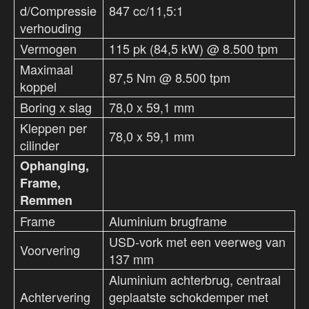
d/Compressie
847 cc/11,5:1
verhouding
Vermogen
115 pk (84,5 kW) @ 8.500 tpm
Maximaal
87,5 Nm @ 8.500 tpm
koppel
Boring x slag
78,0 x 59,1 mm
Kleppen per
78,0 x 59,1 mm
cilinder
Ophanging,
Frame,
Remmen
Frame
Aluminium brugframe
USD-vork met een veerweg van
Voorvering
137 mm
Aluminium achterbrug, centraal
Achtervering
geplaatste schokdemper met