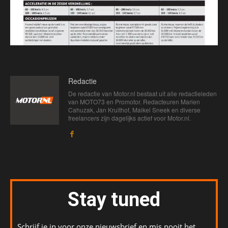
Redactie
De redactie van Motor.nl bestaat uit alle redactieleden
van MOTO73 en Promotor. Redacteuren Marien
Cahuzak, Jan Kruithof, Maikel Sneek en diverse
freelancers zijn dagelijks actief voor Motor.nl.
Stay tuned
Schrijf je in voor onze nieuwsbrief en mis nooit het