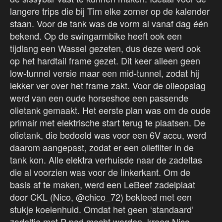
langere trips die bij Tim elke zomer op de kalender
staan. Voor de tank was de vorm al vanaf dag één
bekend. Op de swingarmbike heeft ook een
tijdlang een Wassel gezeten, dus deze werd ook
op het hardtail frame gezet. Dit keer alleen geen
low-tunnel versie maar een mid-tunnel, zodat hij
lekker ver over het frame zakt. Voor de olieopslag
werd van een oude horseshoe een passende
olietank gemaakt. Het eerste plan was om de oude
primair met elektrische start terug te plaatsen. De
olietank, die bedoeld was voor een 6V accu, werd
daarom aangepast, zodat er een oliefilter in de
tank kon. Alle elektra verhuisde naar de zadeltas
die al voorzien was voor de linkerkant. Om de
basis af te maken, werd een LeBeef zadelplaat
door CKL (Nico, @chico_72) bekleed met een
stukje koeienhuid. Omdat het geen ‘standaard’
zadeltje met P-pad mocht worden, kreeg Nico