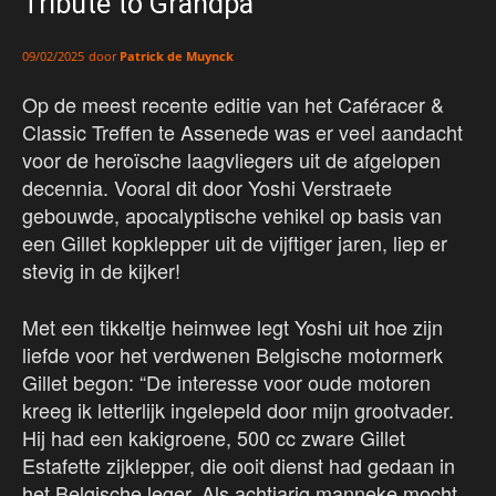
Tribute to Grandpa
door
Patrick de Muynck
09/02/2025
Op de meest recente editie van het Caféracer &
Classic Treffen te Assenede was er veel aandacht
voor de heroïsche laagvliegers uit de afgelopen
decennia. Vooral dit door Yoshi Verstraete
gebouwde, apocalyptische vehikel op basis van
een Gillet kopklepper uit de vijftiger jaren, liep er
stevig in de kijker!
Met een tikkeltje heimwee legt Yoshi uit hoe zijn
liefde voor het verdwenen Belgische motormerk
Gillet begon: “De interesse voor oude motoren
kreeg ik letterlijk ingelepeld door mijn grootvader.
Hij had een kakigroene, 500 cc zware Gillet
Estafette zijklepper, die ooit dienst had gedaan in
het Belgische leger. Als achtjarig manneke mocht