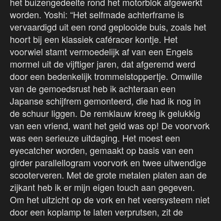
het buizengedeelte rond het motorblok afgewerkt
worden. Yoshi: “Het selfmade achterframe is
vervaardigd uit een rond geplooide buis, zoals het
hoort bij een klassiek caféracer kontje. Het
voorwiel stamt vermoedelijk af van een Engels
mormel uit de vijftiger jaren, dat afgeremd werd
door een bedenkelijk trommelstoppertje. Omwille
van de gemoedsrust heb ik achteraan een
Japanse schijfrem gemonteerd, die had ik nog in
de schuur liggen. De remklauw kreeg ik gelukkig
van een vriend, want het geld was op! De voorvork
was een serieuze uitdaging. Het moest een
eyecatcher worden, gemaakt op basis van een
girder parallellogram voorvork en twee uitwendige
scooterveren. Met de grote metalen platen aan de
zijkant heb ik er mijn eigen touch aan gegeven.
Om het uitzicht op de vork en het veersysteem niet
door een koplamp te laten verprutsen, zit de