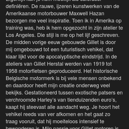
definiëren. De rauwe, ijzeren kunstwerken van de
Amerikaanse motorbouwer Maxwell Hazan
bezorgen me veel inspiratie. Toen ik in Amerika op
training was, heb ik hem opgezocht in zijn atelier te
Los Angeles. Die stijl is me op het lijf geschreven.
De midden vorige eeuw gebouwde Gillet is door
mij omgebouwd tot een futuristisch vehikel, dat
klaar lijkt voor de apocalyptische eindstrijd. In de
ateliers van Gillet Herstal werden van 1919 tot
1958 motorfietsen geproduceerd. Het historische
Belgische motormerk is bij vele mensen onbekend
en daardoor heeft mijn creatie onderweg veel
bekijks. Gestationeerd tussen exotische patsers en
verchroomde Harley’s van tienduizenden euro’s,
kaapt hij steevast alle aandacht weg. Je hoort het
vehikel reeds van ver afkomen en het gaat zo
traag vooruit, dat hij moeiteloos intensief te
bewonderen is. Mijn passie voor Gillet motoren is