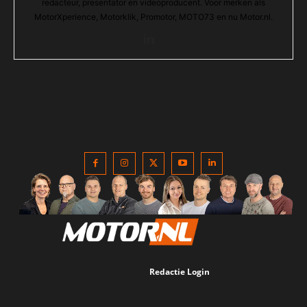
redacteur, presentator en videoproducent. Voor merken als
MotorXperience, Motorklik, Promotor, MOTO73 en nu Motor.nl.
Redactie Login