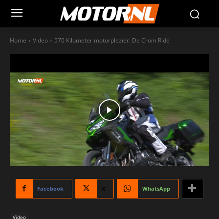
Home
Video
570 Kilometer motorplezier: De Crom Ride
Facebook
X
WhatsApp
Video