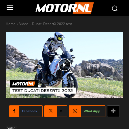
Home
Video
Ducati DesertX 2022 test
Facebook
X
WhatsApp
Video