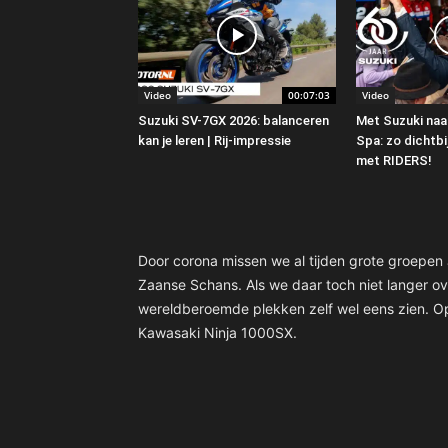
Video
00:07:03
Video
Suzuki SV-7GX 2026: balanceren
Met Suzuki naar
kan je leren | Rij-impressie
Spa: zo dichtbij
met RIDERS!
Door corona missen we al tijden grote groepen J
Zaanse Schans. Als we daar toch niet langer ov
wereldberoemde plekken zelf wel eens zien. Op
Kawasaki Ninja 1000SX.