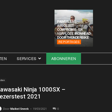
PAINTTLESS:
ABSOLUUT
COMPROMIS- EN
VERFLOZE IRONHEAD
DOOR THUNDERBIKE
REPORTAGES
TEN
SERVICES
ABONNEREN
ideo
awasaki Ninja 1000SX –
ezerstest 2021
-
Door
Maikel Sneek
19/03/2021
0