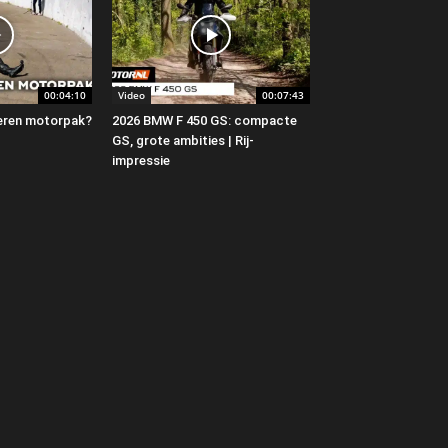
00:04:10
Video
00:07:43
 leren motorpak?
2026 BMW F 450 GS: compacte
GS, grote ambities | Rij-
impressie