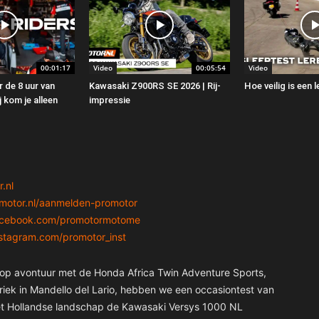
00:01:17
Video
00:05:54
Video
 de 8 uur van
Kawasaki Z900RS SE 2026 | Rij-
Hoe veilig is een
 kom je alleen
impressie
.nl
motor.nl/aanmelden-promotor
acebook.com/promotormotome
nstagram.com/promotor_inst
e op avontuur met de Honda Africa Twin Adventure Sports,
iek in Mandello del Lario, hebben we een occasiontest van
het Hollandse landschap de Kawasaki Versys 1000 NL