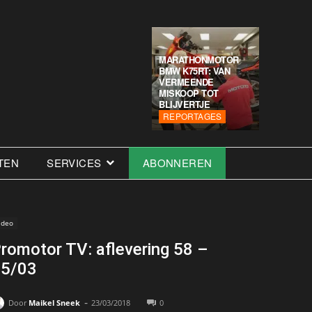
MARATHONMOTOR
BMW K75RT: VAN
VERMEENDE
MISKOOP TOT
BLIJVERTJE
REPORTAGES
TEN
SERVICES
ABONNEREN
ideo
romotor TV: aflevering 58 –
5/03
-
Door
Maikel Sneek
23/03/2018
0