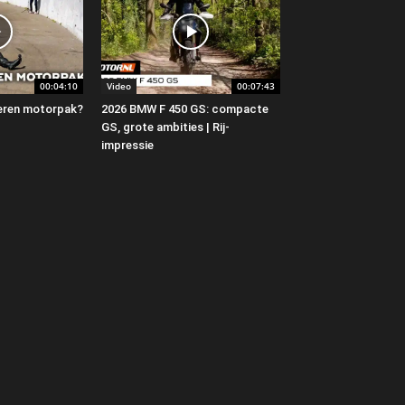
00:04:10
Video
00:07:43
 leren motorpak?
2026 BMW F 450 GS: compacte
GS, grote ambities | Rij-
impressie