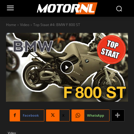
Home
Video
Top Staat #4: BMW F 800 ST
Facebook
X
WhatsApp
Video