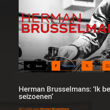
Facebook
X
Deel
Herman Brusselmans: ‘Ik ben
seizoenen’
door
Herman Brusselmans
02/11/2022