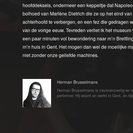
hoofddeksels, ondermeer een keppeltje dat Napoleo
bolhoed van Marlène Dietrich die ze op het eind van
achterhoofd te verbergen, en een fez die gedragen w
van de vorige eeuw. Tevreden verliet ik het museum w
een paar minuten vol bewondering naar m’n Breitling
m’n huis in Gent. Het mogen dan wel de moeilijke ma
niet zonder onze geliefde machines.
Herman Brusselmans
Herman Brusselmans is zevenenzestig en veert
performer. Hij woont en werkt in Gent, en ri