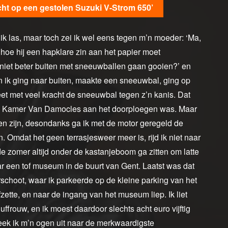
ht op een gestolen Suzuki V-Strom 650’
k las, maar toch zei ik wel eens tegen m’n moeder: ‘Ma,
 hoe hij een hapklare zin aan het papier moet
j niet beter buiten met sneeuwballen gaan gooien?’ en
n ik ging naar buiten, maakte een sneeuwbal, ging op
et met veel kracht de sneeuwbal tegen z’n kanis. Dat
ere Kamer Van Damocles aan het doorploegen was. Maar
n zijn, desondanks ga ik met de motor geregeld de
. Omdat het geen terrasjesweer meer is, rijd ik niet naar
e zomer altijd onder de kastanjeboom ga zitten om latte
aar een tof museum in de buurt van Gent. Laatst was dat
choot, waar ik parkeerde op de kleine parking van het
fzette, en naar de ingang van het museum liep. Ik liet
uffrouw, en ik moest daardoor slechts acht euro vijftig
keek ik m’n ogen uit naar de merkwaardigste