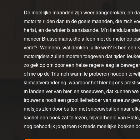
De moeilijke maanden zijn weer aangebroken, en dat 
motor te rijden dan in de goeie maanden, die zich vo
herfst, en de winter is aanstaande. M’n tienduizenden
meneer Brusselmans, die alleen met de motor op pad 
veraf?’ Welneen, wat denken jullie wel? Ik ben een 
motorrijders zullen moeten toegeven dat rijden leuker
zo gek op om door een helse regenvlaag te bewegen
of me op de Triumph warm te proberen houden terwijl
klimaatverandering, waardoor het hier bij ons prakti
in landen ver van hier, en sneeuwen, dat kunnen we hi
trouwens nooit een groot liefhebber van sneeuw gew
meisjes zich door buiten met sneeuwballen naar elkaar
kachel een boek zat te lezen, bijvoorbeeld van Plato
nog behoorlijk jong toen ik reeds moeilijke boeken d