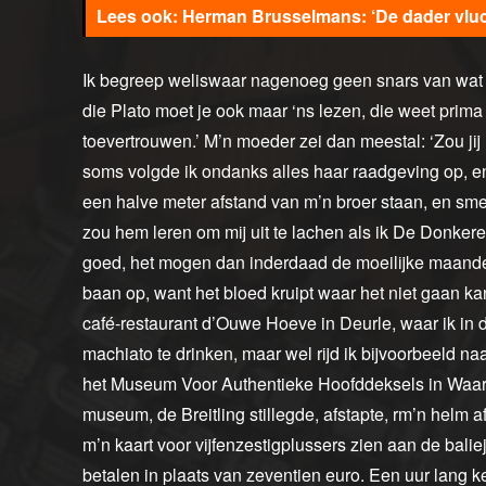
Herman Brusselmans: ‘De dader vluc
Ik begreep weliswaar nagenoeg geen snars van wat i
die Plato moet je ook maar ‘ns lezen, die weet prima
toevertrouwen.’ M’n moeder zei dan meestal: ‘Zou ji
soms volgde ik ondanks alles haar raadgeving op, e
een halve meter afstand van m’n broer staan, en sme
zou hem leren om mij uit te lachen als ik De Donk
goed, het mogen dan inderdaad de moeilijke maande
baan op, want het bloed kruipt waar het niet gaan kan
café-restaurant d’Ouwe Hoeve in Deurle, waar ik in d
machiato te drinken, maar wel rijd ik bijvoorbeeld n
het Museum Voor Authentieke Hoofddeksels in Waars
museum, de Breitling stillegde, afstapte, rm’n helm a
m’n kaart voor vijfenzestigplussers zien aan de baliej
betalen in plaats van zeventien euro. Een uur lang 