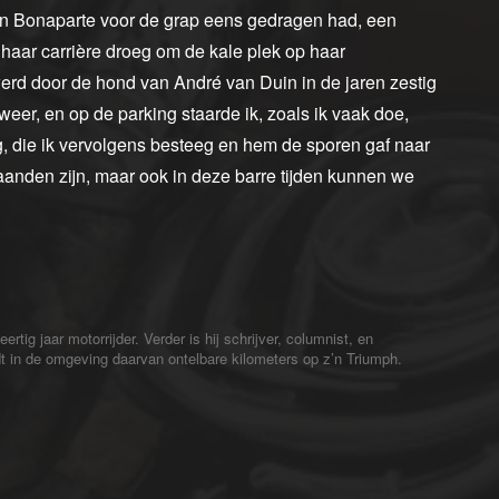
n Bonaparte voor de grap eens gedragen had, een
 haar carrière droeg om de kale plek op haar
erd door de hond van André van Duin in de jaren zestig
eer, en op de parking staarde ik, zoals ik vaak doe,
, die ik vervolgens besteeg en hem de sporen gaf naar
anden zijn, maar ook in deze barre tijden kunnen we
ig jaar motorrijder. Verder is hij schrijver, columnist, en
jdt in de omgeving daarvan ontelbare kilometers op z’n Triumph.