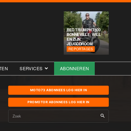
RED TRIUMPH T100
BONNEVILLE: WILL
EN ZIJN
JEUGDDROOM
REPORTAGES
TEN
SERVICES
ABONNEREN
MOTO73 ABONNEES LOG HIER IN
PROMOTOR ABONNEES LOG HIER IN
Zoek