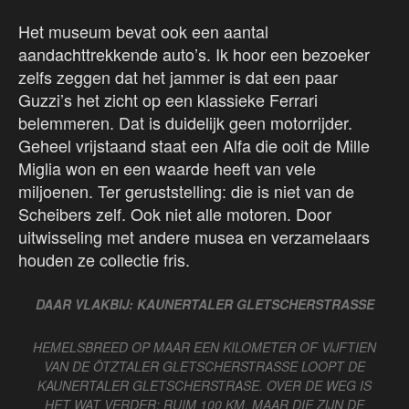
Het museum bevat ook een aantal
aandachttrekkende auto’s. Ik hoor een bezoeker
zelfs zeggen dat het jammer is dat een paar
Guzzi’s het zicht op een klassieke Ferrari
belemmeren. Dat is duidelijk geen motorrijder.
Geheel vrijstaand staat een Alfa die ooit de Mille
Miglia won en een waarde heeft van vele
miljoenen. Ter geruststelling: die is niet van de
Scheibers zelf. Ook niet alle motoren. Door
uitwisseling met andere musea en verzamelaars
houden ze collectie fris.
DAAR VLAKBIJ: KAUNERTALER GLETSCHERSTRASSE
HEMELSBREED OP MAAR EEN KILOMETER OF VIJFTIEN
VAN DE ÖTZTALER GLETSCHERSTRASSE LOOPT DE
KAUNERTALER GLETSCHERSTRASE. OVER DE WEG IS
HET WAT VERDER: RUIM 100 KM. MAAR DIE ZIJN DE