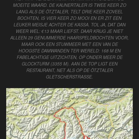
MOEITE WAARD. DE KAUNERTALER IS TWEE KEER ZO
LANG ALS DE ÖTZTALER, TELT DRIE KEER ZOVEEL
BOCHTEN, IS VIER KEER ZO MOOI EN ER ZIT EEN
LEUKER MEISJE ACHTER DE KASSA. TOL JA, DAT DAN
WEER WEL: €13 MAAR LIEFST. DAAR KRIJG JE NIET
ALLEEN 29 GENUMMERDE HAARSPELDBOCHTEN VOOR,
MAAR OOK EEN STUWMEER MET EEN VAN DE
HOOGSTE DAMWANDEN TER WERELD: 168 M EN
FABELACHTIGE UITZICHTEN, OP ONDER MEER DE
GLOCKTURM (3355 M). AAN DE TOP LIGT EEN
RESTAURANT, NET ALS OP DE ÖTZTALER
GLETSCHERSTRASSE.