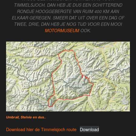
TIMMELSJOCH. DAN HEB JE DUS EEN SCHITTEREND
RONDJE HOOGGEBERGTE VAN RUIM 400 KM AAN
ELKAAR GEREGEN. SMEER DAT UIT OVER EEN DAG OF
TWEE, DRIE, DAN HEB JE NOG TIJD VOOR EEN MOOI
MOTORMUSEUM
OOK.
Umbrail, Stelvio en dus..
Download hier de Timmelsjoch route
Download