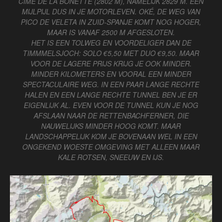
CIME DE LA BONETTE (2802 M), NAMELIJK 2829 M. EEN
MIJLPIJL DUS IN JE MOTORLEVEN. OKÉ, DE WEG VAN
PICO DE VELETA IN ZUID-SPANJE KOMT NOG HOGER,
MAAR IS VANAF 2500 M AFGESLOTEN.
HET IS EEN TOLWEG EN VOORDELIGER DAN DE
TIMMMELSJOCH: SOLO €5,50 MET DUO €9,50. MAAR
VOOR DE LAGERE PRIJS KRIJG JE OOK MINDER.
MINDER KILOMETERS EN VOORAL EEN MINDER
SPECTACULAIRE WEG. IN EEN PAAR LANGE RECHTE
HALEN EN EEN LANGE RECHTE TUNNEL BEN JE ER
EIGENLIJK AL. EVEN VOOR DE TUNNEL KUN JE NOG
AFSLAAN NAAR DE RETTENBACHFERNER, DIE
NAUWELIJKS MINDER HOOG KOMT. MAAR
LANDSCHAPPELIJK KOM JE BOVENAAN WEL IN EEN
ONGEKEND WOESTE OMGEVING MET ALLEEN MAAR
KALE ROTSEN, SNEEUW EN IJS.