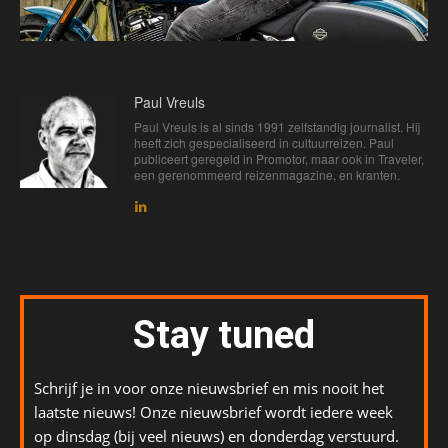
Paul Vreuls
Paul Vreuls is al sinds 1991 zelfstandig journalist. Hij
heeft zich gespecialiseerd in cultuurreizen. Paul
publiceert geregeld in Promotor, maar ook in Traveler,
een gerenommeerd reizenmagazine, en kranten.
Stay tuned
Schrijf je in voor onze nieuwsbrief en mis nooit het
laatste nieuws! Onze nieuwsbrief wordt iedere week
op dinsdag (bij veel nieuws) en donderdag verstuurd.