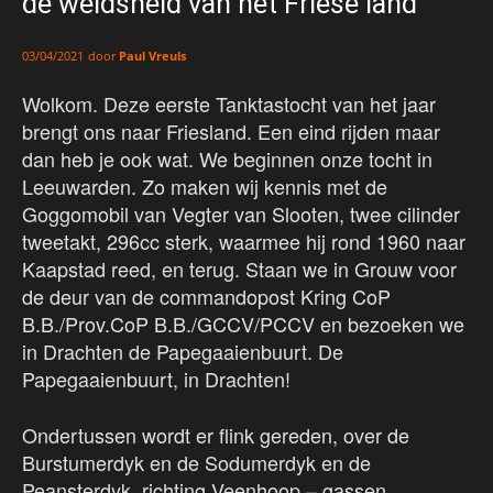
de weidsheid van het Friese land
door
Paul Vreuls
03/04/2021
Wolkom. Deze eerste Tanktastocht van het jaar
brengt ons naar Friesland. Een eind rijden maar
dan heb je ook wat. We beginnen onze tocht in
Leeuwarden. Zo maken wij kennis met de
Goggomobil van Vegter van Slooten, twee cilinder
tweetakt, 296cc sterk, waarmee hij rond 1960 naar
Kaapstad reed, en terug. Staan we in Grouw voor
de deur van de commandopost Kring CoP
B.B./Prov.CoP B.B./GCCV/PCCV en bezoeken we
in Drachten de Papegaaienbuurt. De
Papegaaienbuurt, in Drachten!
Ondertussen wordt er flink gereden, over de
Burstumerdyk en de Sodumerdyk en de
Peansterdyk, richting Veenhoop – gassen,