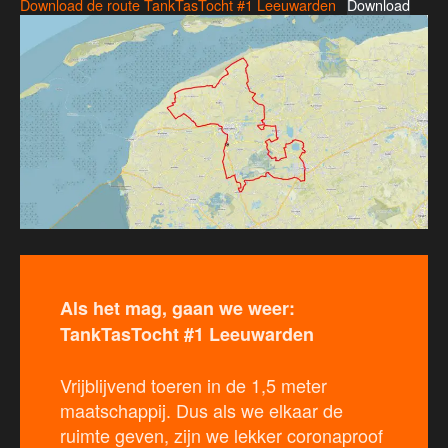
Download de route TankTasTocht #1 Leeuwarden
Download
Als het mag, gaan we weer:
TankTasTocht #1 Leeuwarden
Vrijblijvend toeren in de 1,5 meter
maatschappij. Dus als we elkaar de
ruimte geven, zijn we lekker coronaproof