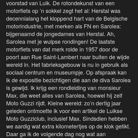
voorstad van Luik. De rotondekunst van een
motorfiets op ’n sokkel zegt het al: Herstal was
decennialang het kloppend hart van de Belgische
motorindustrie, met merken als FN en Sarolea:
bijgenaamd de jongedames van Herstal. Ah,
Sarolea met je wulpse rondingen! De laatste
motorfiets van dat merk rolde in 1957 door de
poort aan Rue Saint-Lambert naar buiten de wijde
wereld in. Het fabrieksgebouw is nu in gebruik als
sociaal centrum en museumpje. Op afspraak kan
ik de expositie bezichtigen die aan de diva Sarolea
is gewijd. Ik krijg een rondleiding van monsieur
Max, die weet alles van Sarolea, hoewel hij zelf
Moto Guzzi rijdt. Kleine wereld: zo’n dertig jaar
geleden ontmoette ik voor een artikel de Luikse
Moto Guzziclub, inclusief Max. Sindsdien hebben
we aardig wat extra kilometertjes op de klok getikt.
Daar ga ik de volgende dag nog wat aan