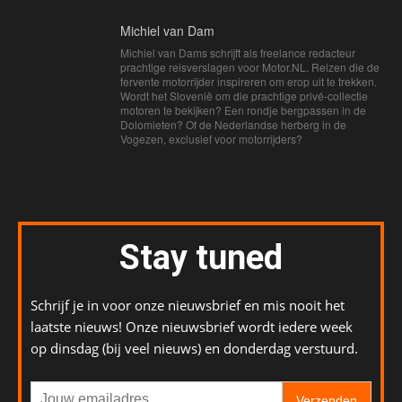
Michiel van Dam
Michiel van Dams schrijft als freelance redacteur
prachtige reisverslagen voor Motor.NL. Reizen die de
fervente motorrijder inspireren om erop uit te trekken.
Wordt het Slovenië om die prachtige privé-collectie
motoren te bekijken? Een rondje bergpassen in de
Dolomieten? Of de Nederlandse herberg in de
Vogezen, exclusief voor motorrijders?
Stay tuned
Schrijf je in voor onze nieuwsbrief en mis nooit het
laatste nieuws! Onze nieuwsbrief wordt iedere week
op dinsdag (bij veel nieuws) en donderdag verstuurd.
Verzenden