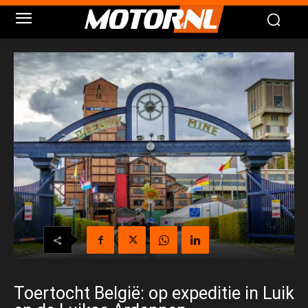
Toertocht België: op expeditie in Luik