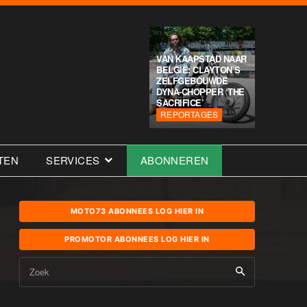
VAN KAAPSTAD NAAR
BELGIË: CLAYTON’S
ZELFGEBOUWDE
DYNA-CHOPPER ‘THE
SACRIFICE’
REPORTAGES
TEN
SERVICES
ABONNEREN
MOTO73 ABONNEES LOG HIER IN
PROMOTOR ABONNEES LOG HIER IN
Zoek