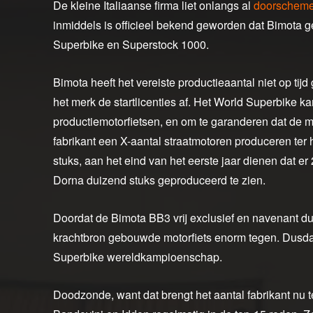
De kleine Italiaanse firma liet onlangs al
doorschem
inmiddels is officieel bekend geworden dat Bimota 
Superbike en Superstock 1000.
Bimota heeft het vereiste productieaantal niet op ti
het merk de startlicenties af. Het World Superbike k
productiemotorfietsen, en om te garanderen dat de m
fabrikant een X-aantal straatmotoren produceren ter h
stuks, aan het eind van het eerste jaar dienen dat er
Dorna duizend stuks geproduceerd te zien.
Doordat de Bimota BB3 vrij exclusief en navenant 
krachtbron gebouwde motorfiets enorm tegen. Dusdani
Superbike wereldkampioenschap.
Doodzonde, want dat brengt het aantal fabrikant nu te