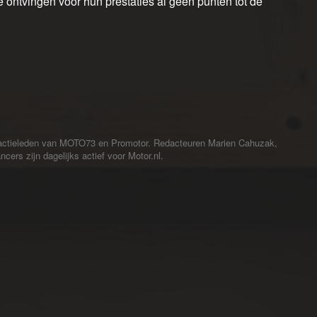
 ontvingen voor hun prestaties al geen punten tot de
redactieleden van MOTO73 en Promotor. Redacteuren Marien Cahuzak,
cers zijn dagelijks actief voor Motor.nl.