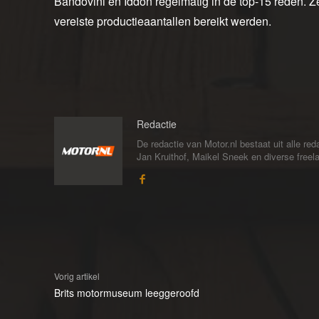
Bandovini en Iddon regelmatig in de top-15 reden. Ze
vereiste productieaantallen bereikt werden.
Redactie
De redactie van Motor.nl bestaat uit alle 
Jan Kruithof, Maikel Sneek en diverse freelan
Vorig artikel
Brits motormuseum leeggeroofd