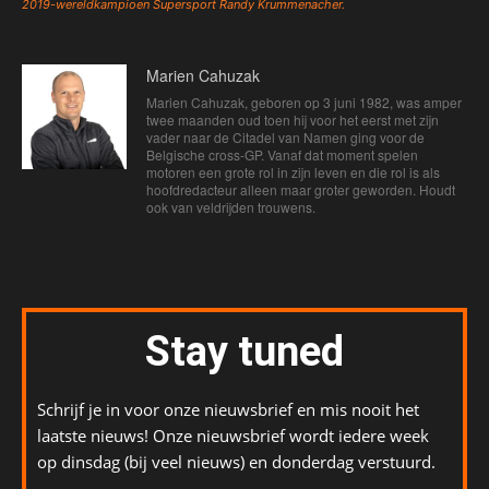
2019-wereldkampioen Supersport Randy Krummenacher.
Marien Cahuzak
Marien Cahuzak, geboren op 3 juni 1982, was amper
twee maanden oud toen hij voor het eerst met zijn
vader naar de Citadel van Namen ging voor de
Belgische cross-GP. Vanaf dat moment spelen
motoren een grote rol in zijn leven en die rol is als
hoofdredacteur alleen maar groter geworden. Houdt
ook van veldrijden trouwens.
Stay tuned
Schrijf je in voor onze nieuwsbrief en mis nooit het
laatste nieuws! Onze nieuwsbrief wordt iedere week
op dinsdag (bij veel nieuws) en donderdag verstuurd.