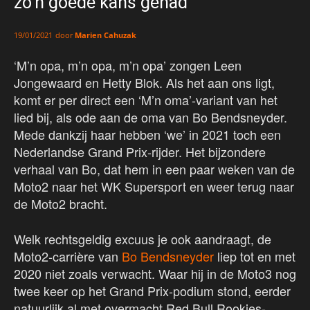
zo’n goede kans gehad’
door
Marien Cahuzak
19/01/2021
‘M’n opa, m’n opa, m’n opa’ zongen Leen
Jongewaard en Hetty Blok. Als het aan ons ligt,
komt er per direct een ‘M’n oma’-variant van het
lied bij, als ode aan de oma van Bo Bendsneyder.
Mede dankzij haar hebben ‘we’ in 2021 toch een
Nederlandse Grand Prix-rijder. Het bijzondere
verhaal van Bo, dat hem in een paar weken van de
Moto2 naar het WK Supersport en weer terug naar
de Moto2 bracht.
Welk rechtsgeldig excuus je ook aandraagt, de
Moto2-carrière van
Bo Bendsneyder
liep tot en met
2020 niet zoals verwacht. Waar hij in de Moto3 nog
twee keer op het Grand Prix-podium stond, eerder
natuurlijk al met overmacht Red Bull Rookies-