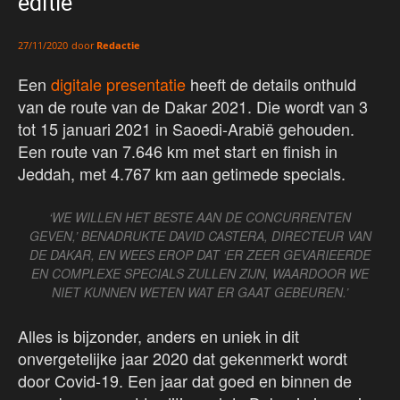
editie
door
Redactie
27/11/2020
Een
digitale presentatie
heeft de details onthuld
van de route van de Dakar 2021. Die wordt van 3
tot 15 januari 2021 in Saoedi-Arabië gehouden.
Een route van 7.646 km met start en finish in
Jeddah, met 4.767 km aan getimede specials.
‘WE WILLEN HET BESTE AAN DE CONCURRENTEN
GEVEN,’ BENADRUKTE DAVID CASTERA, DIRECTEUR VAN
DE DAKAR, EN WEES EROP DAT ‘ER ZEER GEVARIEERDE
EN COMPLEXE SPECIALS ZULLEN ZIJN, WAARDOOR WE
NIET KUNNEN WETEN WAT ER GAAT GEBEUREN.’
Alles is bijzonder, anders en uniek in dit
onvergetelijke jaar 2020 dat gekenmerkt wordt
door Covid-19. Een jaar dat goed en binnen de