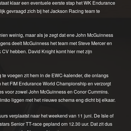
taat klaar een eventuele eerste stap het WK Endurance
ijk gevraagd zich bij het Jackson Racing team te
hien weinig, maar als je zegt dat ene John McGuinness
verigens deelt McGuinness het team met Steve Mercer en
 CV hebben. David Knight komt hier met zijn
te voegen zit hem in de EWC-kalender, die onlangs
in het FIM Endurance World Championship en verzorgt
nes voor zowel John McGuinness en Conor Cummins.
imão liggen met het nieuwe schema eng dicht bij elkaar.
urs verplaatst naar het weekend van 11 juni. De Isle of
stars Senior TT-race gepland om 12.30 uur. Dat zit dus