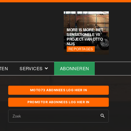
MORE IS MORE: HET
SENSATIONELE V8
PROJECT VAN OTTO
NIJS
REPORTAGES
TEN
SERVICES
ABONNEREN
MOTO73 ABONNEES LOG HIER IN
PROMOTOR ABONNEES LOG HIER IN
Zoek