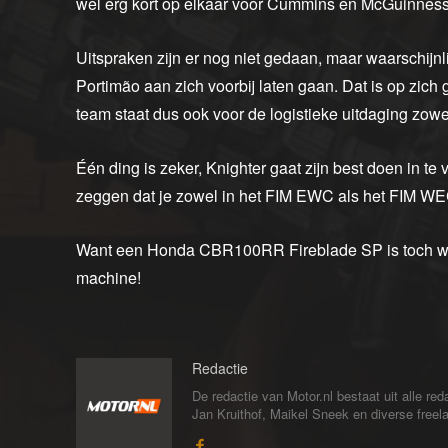
wel erg kort op elkaar voor Cummins en McGuinness 
Uitspraken zijn er nog niet gedaan, maar waarschi
Portimão aan zich voorbij laten gaan. Dat is op zich 
team staat dus ook voor de logistieke uitdaging zowe
Één ding is zeker, Knighter gaat zijn best doen in te
zeggen dat je zowel in het FIM EWC als het FIM W
Want een Honda CBR100RR Fireblade SP is toch we
machine!
Redactie
De redactie van Motor.nl bestaat uit alle 
Jan Kruithof, Maikel Sneek en diverse freelan