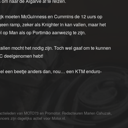
om naar de Algarve af te reizen.
jnlijk moeten McGuinness en Cummins de 12 uurs op
geen ramp, zeker als Knighter in kan vallen, maar het
l op Man als op Portimão aanwezig te zijn.
 vallen mocht het nodig zijn. Toch wel gaaf om te kunnen
EC deelgenomen hebt!
l een beetje anders dan, nou… een KTM enduro-
redactieleden van MOTO73 en Promotor. Redacteuren Marien Cahuzak,
cers zijn dagelijks actief voor Motor.nl.