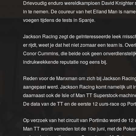
Drievoudig enduro wereldkampioen David Knighter s
in te nemen. De coureur van het Eiland Man is namel
voegen tijdens de tests in Spanje.
Jackson Racing zegt de geïnteresseerde leek missc
er rijdt, weet je dat het niet zomaar een team is. O
Conor Cummins, die beide ook geen onverdienstelijk
indrukwekkende reputatie nog eens bij.
Reden voor de Manxman om zich bij Jackson Racing 
aangepast werd. Jackson Racing komt namelijk uit 
daarnaast ook de Isle of Man TT Superstock-machi
De data van de TT en de eerste 12 uurs-race op Port
Op verzoek van het circuit van Portimão werd de 12 u
Man TT wordt verreden tot de 10e juni, met de Poker