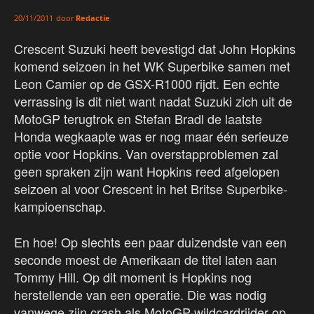
door
Redactie
20/11/2011
Crescent Suzuki heeft bevestigd dat John Hopkins
komend seizoen in het WK Superbike samen met
Leon Camier op de GSX-R1000 rijdt. Een echte
verrassing is dit niet want nadat Suzuki zich uit de
MotoGP terugtrok en Stefan Bradl de laatste
Honda wegkaapte was er nog maar één serieuze
optie voor Hopkins. Van overstapproblemen zal
geen spraken zijn want Hopkins reed afgelopen
seizoen al voor Crescent in het Britse Superbike-
kampioenschap.
En hoe! Op slechts een paar duizendste van een
seconde moest de Amerikaan de titel laten aan
Tommy Hill. Op dit moment is Hopkins nog
herstellende van een operatie. Die was nodig
vanwege zijn crash als MotoGP-wildcardrijder op