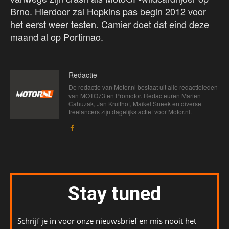
Brno. Hierdoor zal Hopkins pas begin 2012 voor
het eerst weer testen. Camier doet dat eind deze
maand al op Portimao.
Redactie
De redactie van Motor.nl bestaat uit alle redactieleden
van MOTO73 en Promotor. Redacteuren Marien
Cahuzak, Jan Kruithof, Maikel Sneek en diverse
freelancers zijn dagelijks actief voor Motor.nl.
Stay tuned
Schrijf je in voor onze nieuwsbrief en mis nooit het