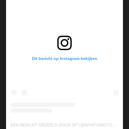
Dit bericht op Instagram bekijken
E
EN BERICHT GEDEELD DOOR W? (@WHATISMOTODESIGN)