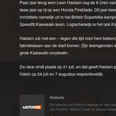
Paar jaar terug won Leon Haslam nog de 8 Uren va
twee jaar op rij op een Honda Fireblade. Dit jaar ke
inmiddels namelijk uit in het British Superbike-ka
Speedfit Kawasaki-team. Logischerwijs is het ook Kawa
Haslam zal met een – tegen die tijd voor hem bek
fabrieksteam aan de start komen. Zijn teamgenote
grote Kawasaki-coryfeeën.
De race vindt plaats op 31 juli, en dat geeft Haslam
Hatch op 24 juli en 7 augustus respectievelijk.
Redactie
De redactie van Motor.nl bestaat uit alle 
Jan Kruithof, Maikel Sneek en diverse freelan