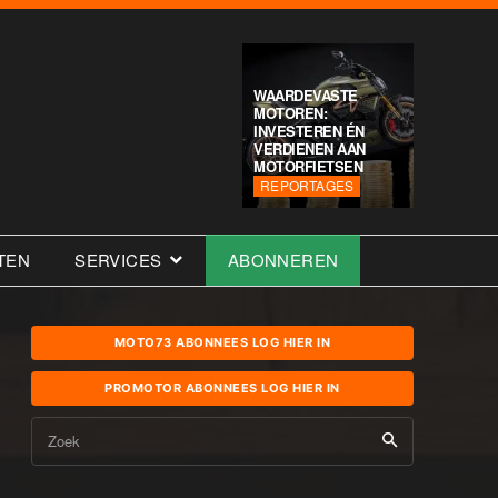
WAARDEVASTE
MOTOREN:
INVESTEREN ÉN
VERDIENEN AAN
MOTORFIETSEN
REPORTAGES
TEN
SERVICES
ABONNEREN
MOTO73 ABONNEES LOG HIER IN
PROMOTOR ABONNEES LOG HIER IN
Zoek