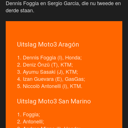
Dennis Foggia en Sergio Garcia, die nu tweede en
derde staan.
Uitslag Moto3 Aragón
1. Dennis Foggia (I), Honda;
2. Deniz Önzü (T), KTM;
3. Ayumu Sasaki (J), KTM;
4. Izan Guevara (E), GasGas;
5. Niccolò Antonelli (I), KTM.
Uitslag Moto3 San Marino
1. Foggia;
2. Antonelli;