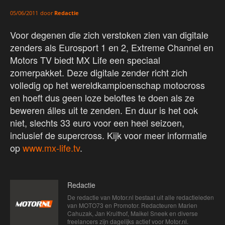
door
Redactie
05/06/2011
Voor degenen die zich verstoken zien van digitale
zenders als Eurosport 1 en 2, Extreme Channel en
Motors TV biedt MX Life een speciaal
zomerpakket. Deze digitale zender richt zich
volledig op het wereldkampioenschap motocross
en hoeft dus geen loze beloftes te doen als ze
beweren álles uit te zenden. En duur is het ook
niet, slechts 33 euro voor een heel seizoen,
inclusief de supercross. Kijk voor meer informatie
op
www.mx-life.tv
.
Redactie
De redactie van Motor.nl bestaat uit alle redactieleden
van MOTO73 en Promotor. Redacteuren Marien
Cahuzak, Jan Kruithof, Maikel Sneek en diverse
freelancers zijn dagelijks actief voor Motor.nl.