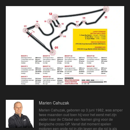
Marien Cahuzak
Marien Cahuzak, geboren op 3 juni 1982, was amper
twee maanden oud toen hij voor het eerst met zijn
vader naar de Citadel van Namen ging voor de
Belgische cross-GP. Vanaf dat moment spelen
motoren een grote rol in zijn leven en die rol is als