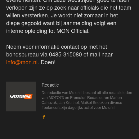
verlopen zijn ze op zoek naar officials die het team
willen versterken. Je wordt niet zomaar in het
diepe gegooid want bij aanmelding volgt een
interne opleiding tot MON Official.
Neem voor informatie contact op met het
bondsbureau via 0485-315080 of mail naar
info@mon.nl
. Doen!
Redactie
De redactie van Motor.nl bestaat uit alle redactieleden
van MOTO73 en Promotor. Redacteuren Marien
Cahuzak, Jan Kruithof, Maikel Sneek en diverse
freelancers zijn dagelijks actief voor Motor.nl.