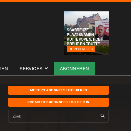
SCABREUZE
PLAATSNAMEN
KUTTEKOVEN: FOEF,
PREUT EN TRUTTE
REPORTAGES
TEN
SERVICES
ABONNEREN
MOTO73 ABONNEES LOG HIER IN
PROMOTOR ABONNEES LOG HIER IN
Zoek