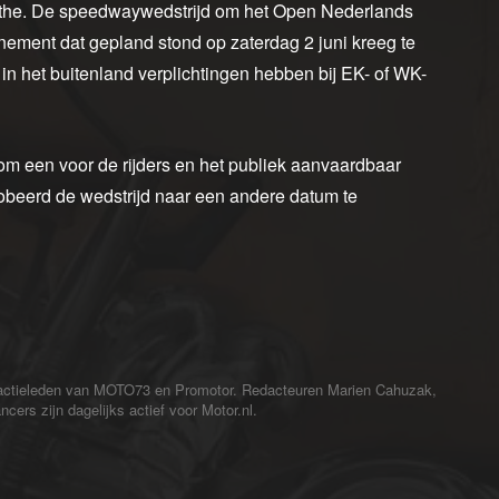
the. De speedwaywedstrijd om het Open Nederlands
ement dat gepland stond op zaterdag 2 juni kreeg te
 in het buitenland verplichtingen hebben bij EK- of WK-
 om een voor de rijders en het publiek aanvaardbaar
beerd de wedstrijd naar een andere datum te
redactieleden van MOTO73 en Promotor. Redacteuren Marien Cahuzak,
cers zijn dagelijks actief voor Motor.nl.