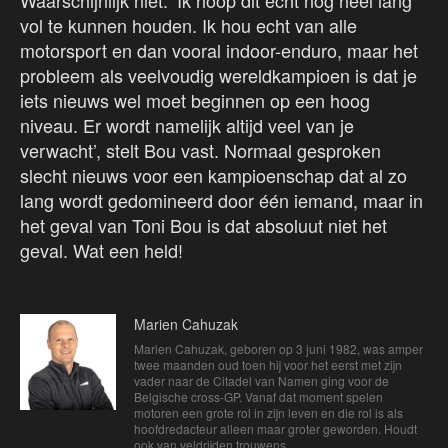
vol te kunnen houden. Ik hou echt van alle
motorsport en dan vooral indoor-enduro, maar het
probleem als veelvoudig wereldkampioen is dat je
iets nieuws wel moet beginnen op een hoog
niveau. Er wordt namelijk altijd veel van je
verwacht’, stelt Bou vast. Normaal gesproken
slecht nieuws voor een kampioenschap dat al zo
lang wordt gedomineerd door één iemand, maar in
het geval van Toni Bou is dat absoluut niet het
geval. Wat een held!
Marien Cahuzak
Marien Cahuzak, geboren op 3 juni 1982, was amper
twee maanden oud toen hij voor het eerst met zijn
vader naar de Citadel van Namen ging voor de
Belgische cross-GP. Vanaf dat moment spelen
motoren een grote rol in zijn leven en die rol is als
hoofdredacteur alleen maar groter geworden. Houdt
ook van veldrijden trouwens.