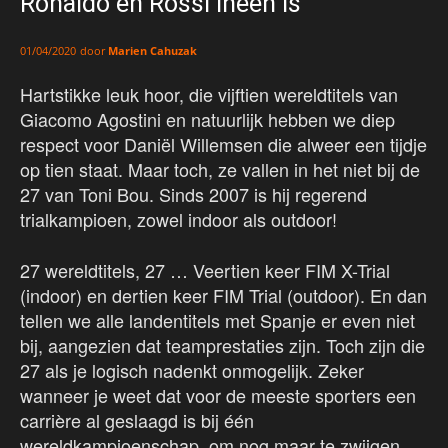
Ronaldo en Rossi ineen is
door
Marien Cahuzak
01/04/2020
Hartstikke leuk hoor, die vijftien wereldtitels van
Giacomo Agostini en natuurlijk hebben we diep
respect voor Daniël Willemsen die alweer een tijdje
op tien staat. Maar toch, ze vallen in het niet bij de
27 van Toni Bou. Sinds 2007 is hij regerend
trialkampioen, zowel indoor als outdoor!
27 wereldtitels, 27 … Veertien keer FIM X-Trial
(indoor) en dertien keer FIM Trial (outdoor). En dan
tellen we alle landentitels met Spanje er even niet
bij, aangezien dat teamprestaties zijn. Toch zijn die
27 als je logisch nadenkt onmogelijk. Zeker
wanneer je weet dat voor de meeste sporters een
carrière al geslaagd is bij één
wereldkampioenschap, om nog maar te zwijgen