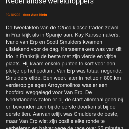
Nederlandse wereldtoppers
door
Asse Klein
19/10/2021
De tweetakten van de 125cc-klasse traden zowel
in Frankrijk als in Spanje aan. Kay Karssemakers,
Ivano van Erp en Scott Smulders kwamen
uitstekend voor de dag. Karssemakers was van dit
trio in Frankrijk de beste met zijn vierde en vijfde
plaats. Hij kwam enkele punten te kort voor een
plekje op het podium. Van Erp was totaal negende,
Smulders elfde. Een week later in het zo’n 800 km
verderop gelegen Arroyomolinos was er een
hoofdrol weggelegd voor Van Erp. De
Nederlanders zaten er bij de start allemaal goed bij
en bevonden zich bij de eerste doorkomst bij de
eerste tien. Aanvankelijk was Smulders de beste,
maar Van Erp wist zijn positie elke ronde te
verbeteren en halverwege de race over 25 minuten