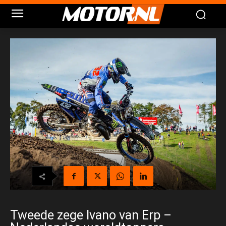
Tweede zege Ivano van Erp –