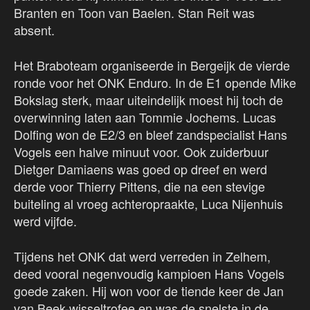
Branten en Toon van Baelen. Stan Reit was
absent.
Het Braboteam organiseerde in Bergeijk de vierde
ronde voor het ONK Enduro. In de E1 opende Mike
Bokslag sterk, maar uiteindelijk moest hij toch de
overwinning laten aan Tommie Jochems. Lucas
Dolfing won de E2/3 en bleef zandspecialist Hans
Vogels een halve minuut voor. Ook zuiderbuur
Dietger Damiaens was goed op dreef en werd
derde voor Thierry Pittens, die na een stevige
buiteling al vroeg achteropraakte, Luca Nijenhuis
werd vijfde.
Tijdens het ONK dat werd verreden in Zelhem,
deed vooral negenvoudig kampioen Hans Vogels
goede zaken. Hij won voor de tiende keer de Jan
van Beek-wisseltrofee en was de snelste in de