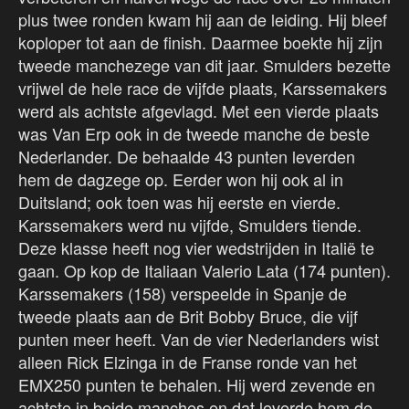
plus twee ronden kwam hij aan de leiding. Hij bleef
koploper tot aan de finish. Daarmee boekte hij zijn
tweede manchezege van dit jaar. Smulders bezette
vrijwel de hele race de vijfde plaats, Karssemakers
werd als achtste afgevlagd. Met een vierde plaats
was Van Erp ook in de tweede manche de beste
Nederlander. De behaalde 43 punten leverden
hem de dagzege op. Eerder won hij ook al in
Duitsland; ook toen was hij eerste en vierde.
Karssemakers werd nu vijfde, Smulders tiende.
Deze klasse heeft nog vier wedstrijden in Italië te
gaan. Op kop de Italiaan Valerio Lata (174 punten).
Karssemakers (158) verspeelde in Spanje de
tweede plaats aan de Brit Bobby Bruce, die vijf
punten meer heeft. Van de vier Nederlanders wist
alleen Rick Elzinga in de Franse ronde van het
EMX250 punten te behalen. Hij werd zevende en
achtste in beide manches en dat leverde hem de