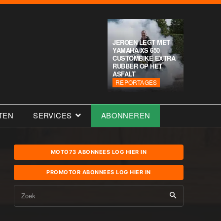
JEROEN LEGT MET
YAMAHA XS 650
CUSTOMBIKE EXTRA
RUBBER OP HET
ASFALT
REPORTAGES
TEN
SERVICES
ABONNEREN
MOTO73 ABONNEES LOG HIER IN
PROMOTOR ABONNEES LOG HIER IN
Zoek