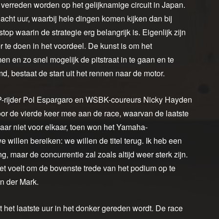
erreden worden op het gelijknamige circuit in Japan.
cht uur, waarbij hele dingen komen kijken dan bij
op waarin de strategie erg belangrijk is. Eigenlijk zijn
r te doen in het voordeel. De kunst is om het
n en zo snel mogelijk de pitstraat in te gaan en te
, bestaat de start uit het rennen naar de motor.
P-rijder Pol Espargaro en WSBK-coureurs Nicky Hayden
or de vierde keer mee aan de race, waarvan de laatste
 jaar niet voor elkaar, toen won het Yamaha-
e willen bereiken: we willen de titel terug. Ik heb een
, maar de concurrentie zal zoals altijd weer sterk zijn.
t voelt om de bovenste trede van het podium op te
n der Mark.
het laatste uur in het donker gereden wordt. De race