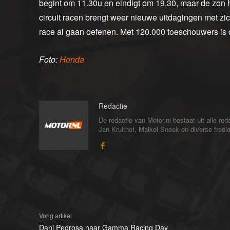
begint om 11.30u en eindigt om 19.30, maar de zon h
circuit racen brengt weer nieuwe uitdagingen met zic
race al gaan oefenen. Met 120.000 toeschouwers is d
Foto:
Honda
Redactie
De redactie van Motor.nl bestaat uit alle 
Jan Kruithof, Maikel Sneek en diverse freelan
Vorig artikel
Dani Pedrosa naar Gamma Racing Day