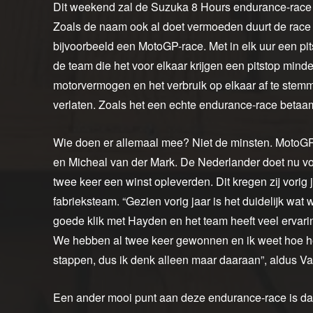
Dit weekend zal de Suzuka 8 Hours endurance-race v
Zoals de naam ook al doet vermoeden duurt de race a
bijvoorbeeld een MotoGP-race. Met in elk uur een pitst
de team die het voor elkaar krijgen een pitstop minde
motorvermogen en het verbruik op elkaar af te stemme
verlaten. Zoals het een echte endurance-race betaamd
Wie doen er allemaal mee? Niet de minsten. MotoG
en Micheal van der Mark. De Nederlander doet nu vo
twee keer een winst opleverden. Dit kregen zij vorig
fabrieksteam. “Gezien vorig jaar is het duidelijk wat w
goede klik met Hayden en het team heeft veel ervaring
We hebben al twee keer gewonnen en ik weet hoe he
stappen, dus ik denk alleen maar daaraan”, aldus Va
Een ander mooi punt aan deze endurance-race is dat 