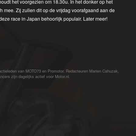
oudt het voorgezien om 18.30u. In het donker op het
h mee. Zij zullen dit op de vrijdag voorafgaand aan de
eze race in Japan behoorlijk populair. Later meer!
redactieleden van MOTO73 en Promotor. Redacteuren Marien Cahuzak,
cers zijn dagelijks actief voor Motor.nl.