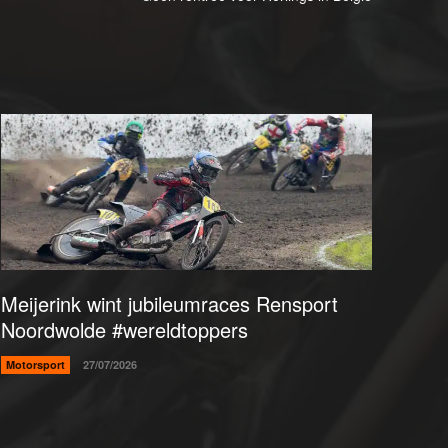
Meijerink wint jubileumraces Rensport
Noordwolde #wereldtoppers
Motorsport
27/07/2026