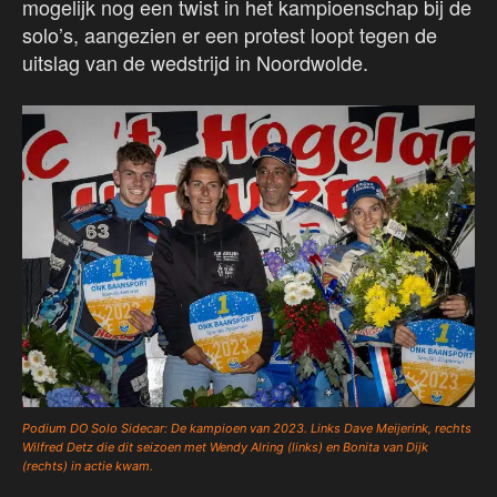
mogelijk nog een twist in het kampioenschap bij de
solo’s, aangezien er een protest loopt tegen de
uitslag van de wedstrijd in Noordwolde.
Podium DO Solo Sidecar: De kampioen van 2023. Links Dave Meijerink, rechts
Wilfred Detz die dit seizoen met Wendy Alring (links) en Bonita van Dijk
(rechts) in actie kwam.