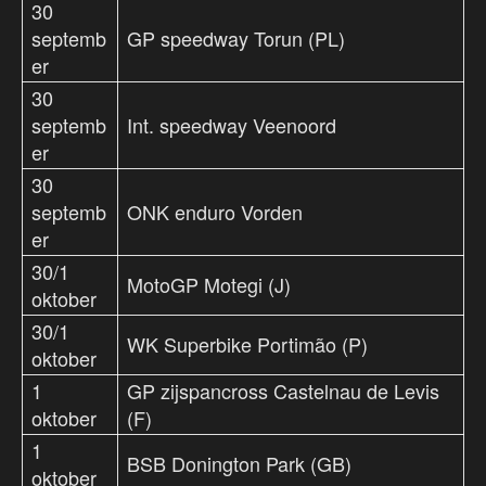
30
septemb
GP speedway Torun (PL)
er
30
septemb
Int. speedway Veenoord
er
30
septemb
ONK enduro Vorden
er
30/1
MotoGP Motegi (J)
oktober
30/1
WK Superbike Portimão (P)
oktober
1
GP zijspancross Castelnau de Levis
oktober
(F)
1
BSB Donington Park (GB)
oktober