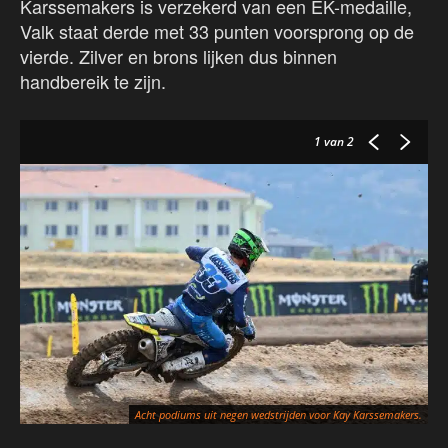
Karssemakers is verzekerd van een EK-medaille,
Valk staat derde met 33 punten voorsprong op de
vierde. Zilver en brons lijken dus binnen
handbereik te zijn.
1
van 2
EK
Acht podiums uit negen wedstrijden voor Kay Karssemakers.
Ka