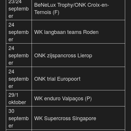
23/24
BeNeLux Trophy/ONK Croix-en-
septemb
Ternois (F)
er
24
septemb
WK langbaan teams Roden
er
24
septemb
ONK zijspancross Lierop
er
24
septemb
ONK trial Europoort
er
29/1
WK enduro Valpaços (P)
oktober
30
septemb
WK Supercross Singapore
er