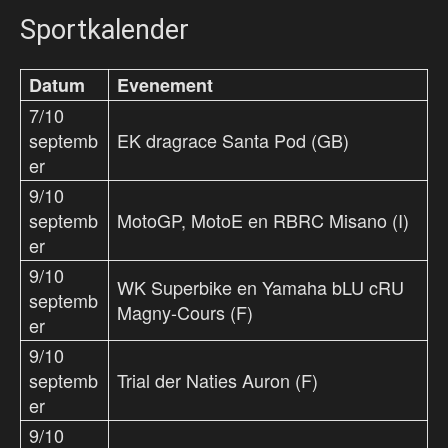
Sportkalender
Datum
Evenement
7/10
septemb
EK dragrace Santa Pod (GB)
er
9/10
septemb
MotoGP, MotoE en RBRC Misano (I)
er
9/10
WK Superbike en Yamaha bLU cRU
septemb
Magny-Cours (F)
er
9/10
septemb
Trial der Naties Auron (F)
er
9/10