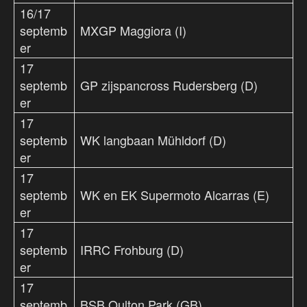
16/17
septemb
MXGP Maggiora (I)
er
17
septemb
GP zijspancross Rudersberg (D)
er
17
septemb
WK langbaan Mühldorf (D)
er
17
septemb
WK en EK Supermoto Alcarras (E)
er
17
septemb
IRRC Frohburg (D)
er
17
septemb
BSB Oulton Park (GB)