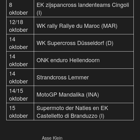
8
EK zijspancross landenteams Cingoli
oktober
(I)
12/18
WK rally Rallye du Maroc (MAR)
oktober
14
WK Supercross Düsseldorf (D)
oktober
14
ONK enduro Hellendoorn
oktober
14
Strandcross Lemmer
oktober
14/15
MotoGP Mandalika (INA)
oktober
15
Supermoto der Naties en EK
oktober
Castelletto di Branduzzo (I)
Asse Klein