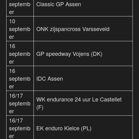
septemb
Classic GP Assen
er
10
septemb
ONK zijspancross Varsseveld
er
16
septemb
GP speedway Vojens (DK)
er
16
septemb
IDC Assen
er
16/17
WK endurance 24 uur Le Castellet
septemb
(F)
er
16/17
septemb
EK enduro Kielce (PL)
er