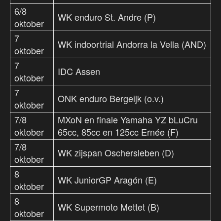
6/8
WK enduro St. Andre (P)
oktober
7
WK indoortrial Andorra la Vella (AND)
oktober
7
IDC Assen
oktober
7
ONK enduro Bergeijk (o.v.)
oktober
7/8
MXoN en finale Yamaha YZ bLuCru
oktober
65cc, 85cc en 125cc Ernée (F)
7/8
WK zijspan Oschersleben (D)
oktober
8
WK JuniorGP Aragón (E)
oktober
8
WK Supermoto Mettet (B)
oktober