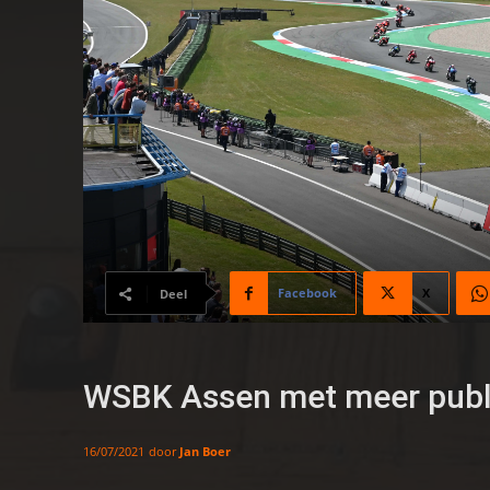
Facebook
X
Deel
WSBK Assen met meer publi
door
Jan Boer
16/07/2021