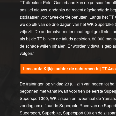
TT-directeur Peter Oosterbaan kon de persconferent
positief nieuws, ondanks de recent afgekondigde b
zitplaatsen voor twee-derde benutten. Langs het TT C
we op elk van de drie dagen van het WK Superbike
vrije zit. De anderhalve-meter-maatregel geldt niet,
als bij de TT blijven de taluds gesloten. 80.000 men
de schade willen inhalen. Er worden vidiwalls gepla
volgen.’
Kijkje achter de schermen bij TT As
De trainingen op vrijdag 23 juli zijn van negen tot 
begonnen met vanaf kwart voor tien de eerste Super
Supersport 300, WK zijspan en tweemaal de Yamaha
zondag om elf uur de Superpole Race van de Superb
Supersport, Superbike, Supersport 300 en de zijspa