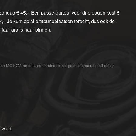
p zondag € 45,-. Een passe-partout voor drie dagen kost €
-. Je kunt op alle tribuneplaatsen terecht, dus ook de
jaar gratis naar binnen.
 van MOTO73 en doet dat inmiddels als gepensioneerde liefhebber
g werd