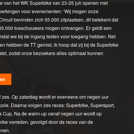
ie van het WK Superbike van 23-25 juli openen met
eperkingen voor evenementen: ‘Wij mogen onze
ircuit bevinden zich 55.000 zitplaatsen, dit betekent dat
 35.000 toeschouwers mogen ontvangen. Er geldt een
 omdat we bij de ingang testen voor toegang hebben. Net
sen hebben de TT gemist, ik hoop dat zij bij de Superbike
atst, zodat onze bezoekers alles optimaal kunnen
sen
half zes. Op zaterdag wordt er eveneens om negen uur
pole. Daarna volgen zes races: Superbike, Supersport,
 Cup. Na de warm-up vanaf negen uur wordt op
ike verreden, gevolgd door de races van de
nnen.