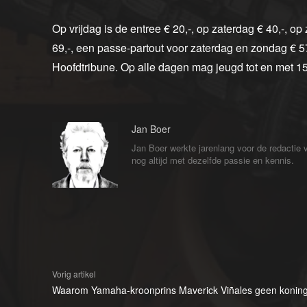
Op vrijdag is de entree € 20,-, op zaterdag € 40,-, o
69,-, een passe-partout voor zaterdag en zondag € 57,
Hoofdtribune. Op alle dagen mag jeugd tot en met 15 
Jan Boer
Jan Boer werkte jarenlang voor de redactie
nog altijd met dezelfde passie en kennis.
Vorig artikel
Waarom Yamaha-kroonprins Maverick Viñales geen konin