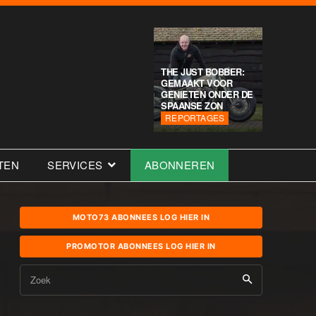
THE JUST BOBBER:
GEMAAKT VOOR
GENIETEN ONDER DE
SPAANSE ZON
REPORTAGES
TEN
SERVICES
ABONNEREN
MOTO73 ABONNEES LOG HIER IN
PROMOTOR ABONNEES LOG HIER IN
Zoek