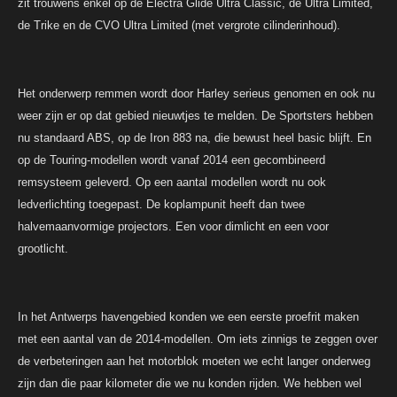
zit trouwens enkel op de Electra Glide Ultra Classic, de Ultra Limited,
de Trike en de CVO Ultra Limited (met vergrote cilinderinhoud).
Het onderwerp remmen wordt door Harley serieus genomen en ook nu
weer zijn er op dat gebied nieuwtjes te melden. De Sportsters hebben
nu standaard ABS, op de Iron 883 na, die bewust heel basic blijft. En
op de Touring-modellen wordt vanaf 2014 een gecombineerd
remsysteem geleverd. Op een aantal modellen wordt nu ook
ledverlichting toegepast. De koplampunit heeft dan twee
halvemaanvormige projectors. Een voor dimlicht en een voor
grootlicht.
In het Antwerps havengebied konden we een eerste proefrit maken
met een aantal van de 2014-modellen. Om iets zinnigs te zeggen over
de verbeteringen aan het motorblok moeten we echt langer onderweg
zijn dan die paar kilometer die we nu konden rijden. We hebben wel