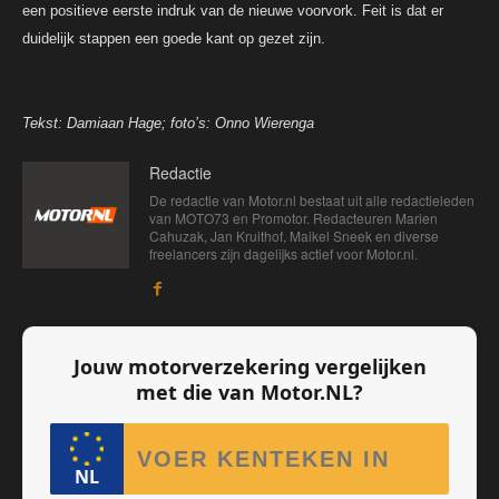
een positieve eerste indruk van de nieuwe voorvork. Feit is dat er
duidelijk stappen een goede kant op gezet zijn.
Tekst: Damiaan Hage; foto’s: Onno Wierenga
Redactie
De redactie van Motor.nl bestaat uit alle redactieleden
van MOTO73 en Promotor. Redacteuren Marien
Cahuzak, Jan Kruithof, Maikel Sneek en diverse
freelancers zijn dagelijks actief voor Motor.nl.