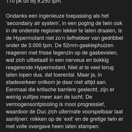
110 pk uit bij 9.250 tpm.
Ondanks een ingenieuze toepassing als het
‘secondairy air system’, in een poging de twin ook
in de onderste regionen lekker te laten draaien, is
de Hypermotard niet zo’n liefhebber van gedribbel
onder de 3.000 tpm. De 52mm-gasklephuizen
reageren met frisse tegenzin op de gasbevelen,
wat zich uitbetaalt in een nerveus en bokkig
reagerende Hypermotard. Niet al te veel terug
laten lopen dus, dat toerental. Maar ja, in
stadsverkeer ontkom je daar niet altijd aan.
Eenmaal die kritische barrière geslecht, zijn er
weinig vuiltjes meer aan de lucht. De
vermogensontplooiing is mooi progressief,
waardoor de Duc zich uitermate voorspelbaar laat
aanlijnen: mikken op de ‘exit’ en de gretige twin er
met volle overgave heen laten stampen.