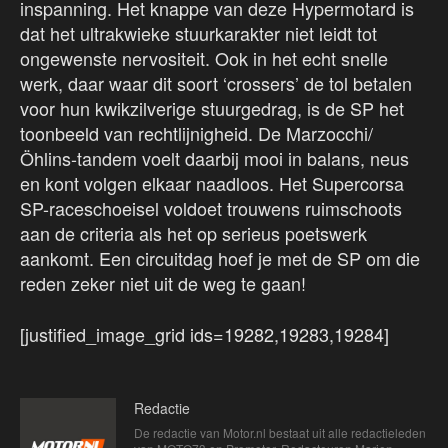
inspanning. Het knappe van deze Hypermotard is
dat het ultrakwieke stuurkarakter niet leidt tot
ongewenste nervositeit. Ook in het echt snelle
werk, daar waar dit soort ‘crossers’ de tol betalen
voor hun kwikzilverige stuurgedrag, is de SP het
toonbeeld van rechtlijnigheid. De Marzocchi/
Öhlins-tandem voelt daarbij mooi in balans, neus
en kont volgen elkaar naadloos. Het Supercorsa
SP-raceschoeisel voldoet trouwens ruimschoots
aan de criteria als het op serieus poetswerk
aankomt. Een circuitdag hoef je met de SP om die
reden zeker niet uit de weg te gaan!
[justified_image_grid ids=19282,19283,19284]
Redactie
De redactie van Motor.nl bestaat uit alle redactieleden