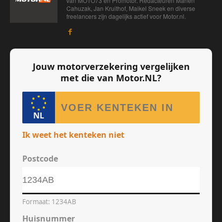
van MOTO73 en Promotor. Redacteuren Marien
Cahuzak, Jan Kruithof, Maikel Sneek en diverse
freelancers zijn dagelijks actief voor Motor.nl.