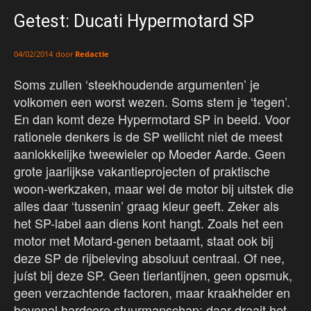
Getest: Ducati Hypermotard SP
door
Redactie
04/02/2014
Soms zullen ‘steekhoudende argumenten’ je
volkomen een worst wezen. Soms stem je ‘tegen’.
En dan komt deze Hypermotard SP in beeld. Voor
rationele denkers is de SP wellicht niet de meest
aanlokkelijke tweewieler op Moeder Aarde. Geen
grote jaarlijkse vakantieprojecten of praktische
woon-werkzaken, maar wel de motor bij uitstek die
alles daar ‘tussenin’ graag kleur geeft. Zeker als
het SP-label aan diens kont hangt. Zoals het een
motor met Motard-genen betaamt, staat ook bij
deze SP de rijbeleving absoluut centraal. Of nee,
juíst bij deze SP. Geen tierlantijnen, geen opsmuk,
geen verzachtende factoren, maar kraakhelder en
bovenal hardcore stuurmanschap; daar draait het