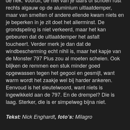
de nek. Vooruit, de hiel van je laars of schoen rust
rechts algauw op de aluminium uitlaatdemper,
maar van smelten of andere ellende kwam niets en
je beperken in je zit doet het allerminst. De
grondspeling is niet verkeerd, maar het kan
gebeuren dat de uitlaatdemper het asfalt
toucheert. Verder merk je dan dat de
windbescherming echt nihil is, maar het kapje van
de Monster 797 Plus zou al moeten schelen. Ook
blijken de remmen een stuk minder goed
opgewassen tegen het gegooi en gesmijt, want
warm wordt het zaakje wel bij harder ankeren.
Eenvoud is het sleutelwoord, want niets is
ingewikkeld aan de 797. En de drempel? Die is
laag. Sterker, die is er simpelweg bijna niet.
Tekst:
Nick Enghardt
, foto’s:
Milagro