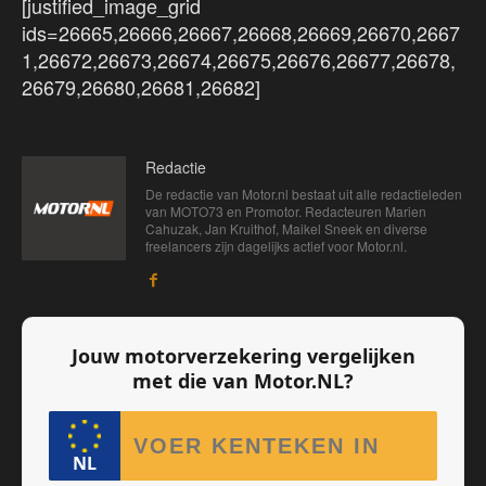
[justified_image_grid
ids=26665,26666,26667,26668,26669,26670,2667
1,26672,26673,26674,26675,26676,26677,26678,
26679,26680,26681,26682]
Redactie
De redactie van Motor.nl bestaat uit alle redactieleden
van MOTO73 en Promotor. Redacteuren Marien
Cahuzak, Jan Kruithof, Maikel Sneek en diverse
freelancers zijn dagelijks actief voor Motor.nl.