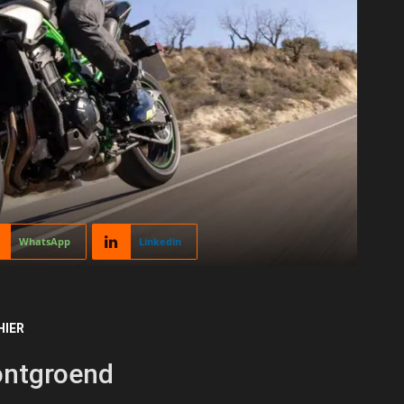
WhatsApp
Linkedin
HIER
ontgroend