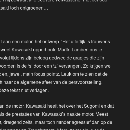
wasaki toch ontgroenen…
alt aan een motor: het ontwerp. ‘Het uiterlijk is trouwens
 weet Kawasaki opperhoofd Martin Lambert ons te
volgt tijdens zijn betoog gedwee de grapjes die zijn
woorden is de ‘s’ door een ‘z’ vervangen. Zo krijgen we
 en, jawel, main focus pointz. Leuk om te zien dat de
t naar de algemene sfeer van de persvoorstelling.
eze tekst niet verlagen.
van de motor. Kawasaki heeft het over het Sugomi en dat
 als de prestaties van Kawasaki’s naakte motor. Meest
t, dreigend zelfs, maar toch minder agressief dan op de