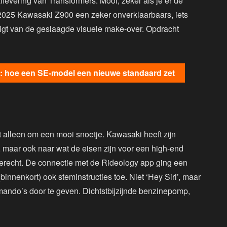
 aflevering van Transformers. Mooi, zeker als je er de
e 2025 Kawasaki Z900 een zeker onverklaarbaars, iets
s ligt van de geslaagde visuele make-over. Opdracht
: hoe een SE-model een nieuwe standaard zet
t alleen om een mooi snoetje. Kawasaki heeft zijn
 maar ook naar wat de eisen zijn voor een high-end
 terecht. De connectie met de Rideology app ging een
(binnenkort) ook steminstructies toe. Niet ‘Hey Siri’, maar
mando’s door te geven. Dichtstbijzijnde benzinepomp,