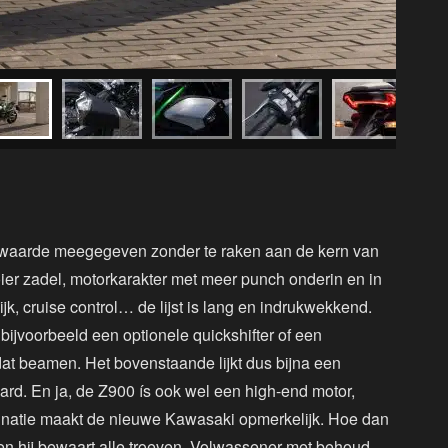
rwaarde meegegeven zonder te raken aan de kern van
oier zadel, motorkarakter met meer punch onderin en in
ijk, cruise control… de lijst is lang en indrukwekkend.
 bijvoorbeeld een optionele quickshifter of een
dat beamen. Het bovenstaande lijkt dus bijna een
aard. En ja, de Z900 ís ook wel een high-end motor,
mbinatie maakt de nieuwe Kawasaki opmerkelijk. Hoe dan
en hij bewaart alle troeven. Volwassener met behoud