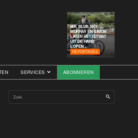
MR. BLUE SKY:
MURRAY EN SIMON
LATEN HET IETWAT
UIT DE HAND
LOPEN…
REPORTAGES
TEN
SERVICES
ABONNEREN
Zoek