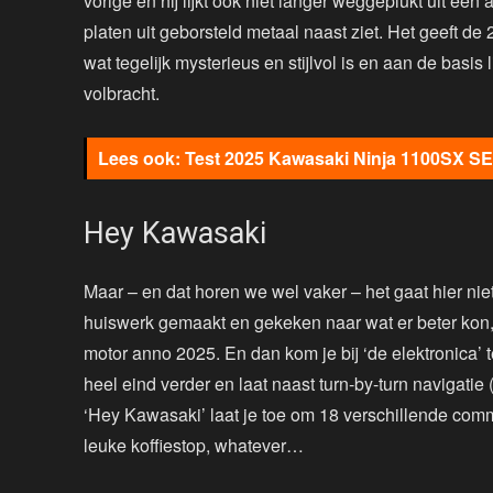
vorige en hij lijkt ook niet langer weggeplukt uit een
platen uit geborsteld metaal naast ziet. Het geeft d
wat tegelijk mysterieus en stijlvol is en aan de basi
volbracht.
Test 2025 Kawasaki Ninja 1100SX SE
Hey Kawasaki
Maar – en dat horen we wel vaker – het gaat hier nie
huiswerk gemaakt en gekeken naar wat er beter kon,
motor anno 2025. En dan kom je bij ‘de elektronica’
heel eind verder en laat naast turn-by-turn navigatie 
‘Hey Kawasaki’ laat je toe om 18 verschillende com
leuke koffiestop, whatever…