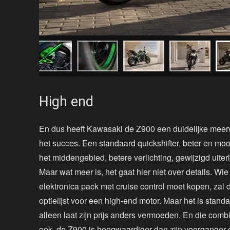
High end
En dus heeft Kawasaki de Z900 een duidelijke mee
het succes. Een standaard quickshifter, beter en mo
het middengebied, betere verlichting, gewijzigd uiterl
Maar wat meer is, het gaat hier niet over details. Wie
elektronica pack met cruise control moet kopen, zal 
optielijst voor een high-end motor. Maar het is stand
alleen laat zijn prijs anders vermoeden. En die co
ook, de Z900 is hoogwaardiger dan zijn voorganger 