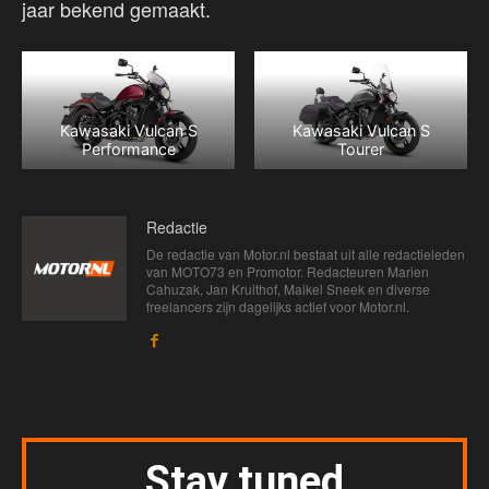
jaar bekend gemaakt.
Kawasaki Vulcan S
Kawasaki Vulcan S
Performance
Tourer
Redactie
De redactie van Motor.nl bestaat uit alle redactieleden
van MOTO73 en Promotor. Redacteuren Marien
Cahuzak, Jan Kruithof, Maikel Sneek en diverse
freelancers zijn dagelijks actief voor Motor.nl.
Stay tuned