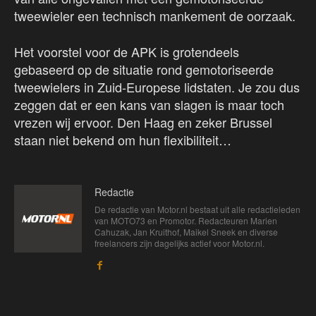
tweewieler een technisch mankement de oorzaak.
Het voorstel voor de APK is grotendeels
gebaseerd op de situatie rond gemotoriseerde
tweewielers in Zuid-Europese lidstaten. Je zou dus
zeggen dat er een kans van slagen is maar toch
vrezen wij ervoor. Den Haag en zeker Brussel
staan niet bekend om hun flexibiliteit…
Redactie
De redactie van Motor.nl bestaat uit alle redactieleden
van MOTO73 en Promotor. Redacteuren Marien
Cahuzak, Jan Kruithof, Maikel Sneek en diverse
freelancers zijn dagelijks actief voor Motor.nl.