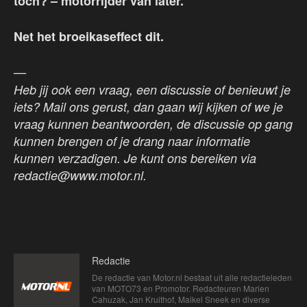
toch? – motorrijder van later.
Net het broeikaseffect dit.
—
Heb jij ook een vraag, een discussie of benieuwt je
iets? Mail ons gerust, dan gaan wij kijken of we je
vraag kunnen beantwoorden, de discussie op gang
kunnen brengen of je drang naar informatie
kunnen verzadigen. Je kunt ons bereiken via
redactie@www.motor.nl.
Redactie
De redactie van Motor.nl bestaat uit alle redactieleden
van MOTO73 en Promotor. Redacteuren Marien
Cahuzak, Jan Kruithof, Maikel Sneek en diverse