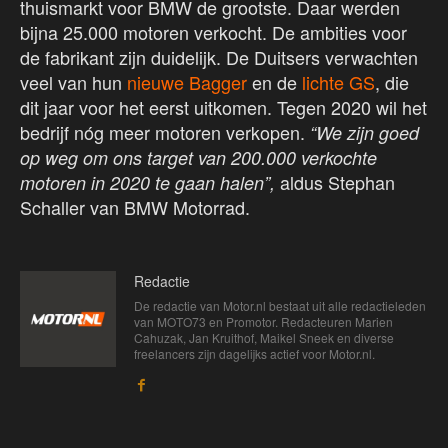
thuismarkt voor BMW de grootste. Daar werden
bijna 25.000 motoren verkocht. De ambities voor
de fabrikant zijn duidelijk. De Duitsers verwachten
veel van hun
nieuwe Bagger
en de
lichte GS
, die
dit jaar voor het eerst uitkomen. Tegen 2020 wil het
bedrijf nóg meer motoren verkopen.
“We zijn goed
op weg om ons target van 200.000 verkochte
aldus Stephan
motoren in 2020 te gaan halen”,
Schaller van BMW Motorrad.
Redactie
De redactie van Motor.nl bestaat uit alle redactieleden
van MOTO73 en Promotor. Redacteuren Marien
Cahuzak, Jan Kruithof, Maikel Sneek en diverse
freelancers zijn dagelijks actief voor Motor.nl.