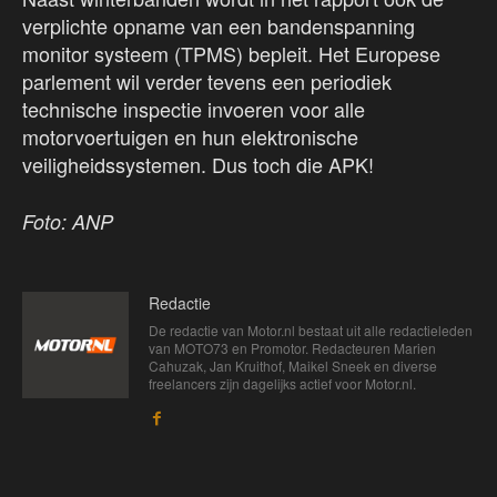
verplichte opname van een bandenspanning
monitor systeem (TPMS) bepleit. Het Europese
parlement wil verder tevens een periodiek
technische inspectie invoeren voor alle
motorvoertuigen en hun elektronische
veiligheidssystemen. Dus toch die APK!
Foto: ANP
Redactie
De redactie van Motor.nl bestaat uit alle redactieleden
van MOTO73 en Promotor. Redacteuren Marien
Cahuzak, Jan Kruithof, Maikel Sneek en diverse
freelancers zijn dagelijks actief voor Motor.nl.