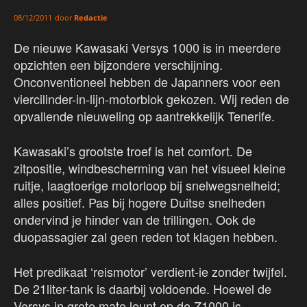
door
Redactie
08/12/2011
De nieuwe Kawasaki Versys 1000 is in meerdere
opzichten een bijzondere verschijning.
Onconventioneel hebben de Japanners voor een
viercilinder-in-lijn-motorblok gekozen. Wij reden de
opvallende nieuweling op aantrekkelijk Tenerife.
Kawasaki’s grootste troef is het comfort. De
zitpositie, windbescherming van het visueel kleine
ruitje, laagtoerige motorloop bij snelwegsnelheid;
alles positief. Pas bij hogere Duitse snelheden
ondervind je hinder van de trillingen. Ook de
duopassagier zal geen reden tot klagen hebben.
Het predikaat ‘reismotor’ verdient-ie zonder twijfel.
De 21liter-tank is daarbij voldoende. Hoewel de
Versys in grote mate leunt op de Z1000 is