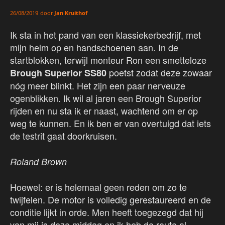
door
Jan Kruithof
26/08/2019
Ik sta in het pand van een klassiekerbedrijf, met
mijn helm op en handschoenen aan. In de
startblokken, terwijl monteur Ron een smetteloze
poetst zodat deze zowaar
Brough Superior SS80
nóg meer blinkt. Het zijn een paar nerveuze
ogenblikken. Ik wil al jaren een Brough Superior
rijden en nu sta ik er naast, wachtend om er op
weg te kunnen. En ik ben er van overtuigd dat iets
de testrit gaat doorkruisen.
Roland Brown
Hoewel: er is helemaal geen reden om zo te
twijfelen. De motor is volledig gerestaureerd en de
conditie lijkt in orde. Men heeft toegezegd dat hij
van mij is deze middag en ik heb de route al