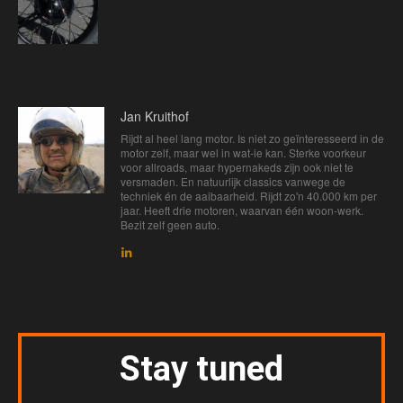
Jan Kruithof
Rijdt al heel lang motor. Is niet zo geïnteresseerd in de
motor zelf, maar wel in wat-ie kan. Sterke voorkeur
voor allroads, maar hypernakeds zijn ook niet te
versmaden. En natuurlijk classics vanwege de
techniek én de aaibaarheid. Rijdt zo'n 40.000 km per
jaar. Heeft drie motoren, waarvan één woon-werk.
Bezit zelf geen auto.
Stay tuned