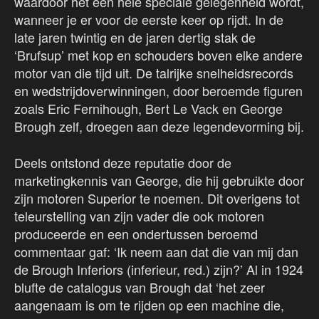
waardoor het een hele speciale gelegenheid wordt,
wanneer je er voor de eerste keer op rijdt. In de
late jaren twintig en de jaren dertig stak de
‘Brufsup’ met kop en schouders boven elke andere
motor van die tijd uit. De talrijke snelheidsrecords
en wedstrijdoverwinningen, door beroemde figuren
zoals Eric Fernihough, Bert Le Vack en George
Brough zelf, droegen aan deze legendevorming bij.
Deels ontstond deze reputatie door de
marketingkennis van George, die hij gebruikte door
zijn motoren Superior te noemen. Dit overigens tot
teleurstelling van zijn vader die ook motoren
produceerde en een ondertussen beroemd
commentaar gaf: ‘Ik neem aan dat die van mij dan
de Brough Inferiors (inferieur, red.) zijn?’ Al in 1924
blufte de catalogus van Brough dat ‘het zeer
aangenaam is om te rijden op een machine die,